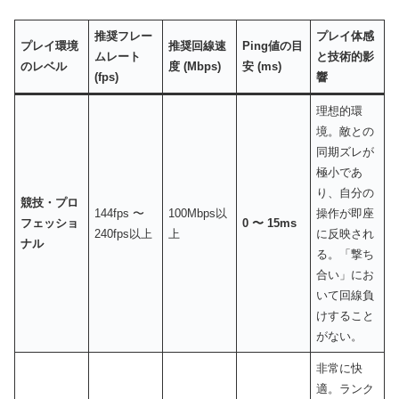
推奨フレー
プレイ体感
プレイ環境
推奨回線速
Ping値の目
ムレート
と技術的影
のレベル
度 (Mbps)
安 (ms)
(fps)
響
理想的環
境。敵との
同期ズレが
極小であ
り、自分の
競技・プロ
144fps 〜
100Mbps以
操作が即座
フェッショ
0 〜 15ms
240fps以上
上
に反映され
ナル
る。「撃ち
合い」にお
いて回線負
けすること
がない。
非常に快
適。ランク