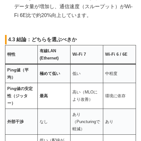
データ量が増加し、通信速度（スループット）がWi-
Fi 6E比で約20%向上しています。
4.3 結論：どちらを選ぶべきか
有線LAN
特性
Wi-Fi 7
Wi-Fi 6 / 6E
(Ethernet)
Ping値（平
極めて低い
低い
中程度
均）
Ping値の安定
高い（MLOに
性（ジッタ
最高
環境に依存
より改善）
ー）
あり
外部干渉
なし
（Puncturingで
あり
軽減）
低い（配線が