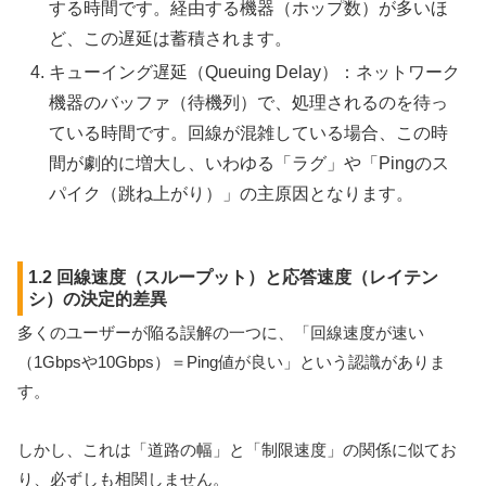
する時間です。経由する機器（ホップ数）が多いほ
ど、この遅延は蓄積されます。
キューイング遅延（Queuing Delay）：ネットワーク
機器のバッファ（待機列）で、処理されるのを待っ
ている時間です。回線が混雑している場合、この時
間が劇的に増大し、いわゆる「ラグ」や「Pingのス
パイク（跳ね上がり）」の主原因となります。
1.2 回線速度（スループット）と応答速度（レイテン
シ）の決定的差異
多くのユーザーが陥る誤解の一つに、「回線速度が速い
（1Gbpsや10Gbps）＝Ping値が良い」という認識がありま
す。
しかし、これは「道路の幅」と「制限速度」の関係に似てお
り、必ずしも相関しません。