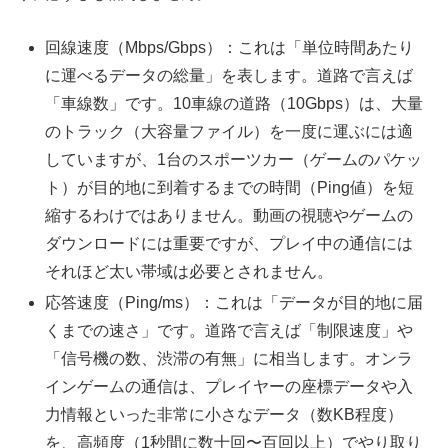
回線速度（Mbps/Gbps）：これは「単位時間あたり
に運べるデータの総量」を表します。道路で言えば
「車線数」です。10車線の道路（10Gbps）は、大量
のトラック（大容量ファイル）を一度に運ぶには適
していますが、1台のスポーツカー（ゲームのパケッ
ト）が目的地に到着するまでの時間（Ping値）を短
縮するわけではありません。動画の視聴やゲームの
ダウンロードには重要ですが、プレイ中の通信には
それほど太い帯域は必要とされません。
応答速度（Ping/ms）：これは「データが目的地に届
くまでの速さ」です。道路で言えば「制限速度」や
「信号機の数、渋滞の有無」に相当します。オンラ
インゲームの通信は、プレイヤーの座標データや入
力情報といった非常に小さなデータ（数KB程度）
を、高頻度（1秒間に数十回〜百回以上）でやり取り