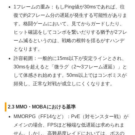
1フレームの重み：もしPing値が30msであれば、往
復で約2フレーム分の遅延が発生する可能性がありま
す。格闘ゲームにおいて、見てからガードしたり、
ヒット確認をしてコンボを繋いだりする猶予が2フレ
ーム減るというのは、戦略の根幹を揺るがすハンデ
となります。
許容範囲：一般的に15ms以下が安定ラインとされ、
30msを超えると「微ラグ（2〜3フレーム遅延）」と
して体感され始めます。50ms以上ではコンボミスが
頻発し、正常な対戦が成立しにくくなります。
2.3 MMO・MOBAにおける基準
MMORPG（FF14など）：PvE（対モンスター戦）が
メインの場合、FPSほど極端な低遅延は求められま
せん。しかし、高難易度レイドにおいては、ボスの