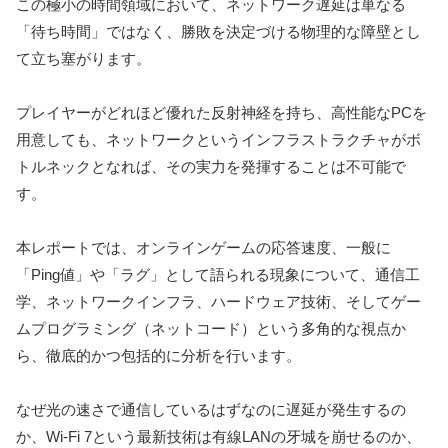
この極小の時間領域において、ネットワーク遅延は単なる
「待ち時間」ではなく、勝敗を決定づける物理的な障壁とし
て立ち塞がります。
プレイヤーがどれほど優れた反射神経を持ち、高性能なPCを
用意しても、ネットワークというインフラストラクチャがボ
トルネックとなれば、その実力を発揮することは不可能で
す。
本レポートでは、オンラインゲームの応答速度、一般に
「Ping値」や「ラグ」として語られる現象について、通信工
学、ネットワークインフラ、ハードウェア技術、そしてゲー
ムプログラミング（ネットコード）という多角的な視点か
ら、徹底的かつ包括的に分析を行います。
なぜ光の速さで通信しているはずなのに遅延が発生するの
か、Wi-Fi 7という最新技術は有線LANの牙城を崩せるのか、