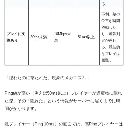
る。
不利。敵の
位置が瞬間
移動した
プレイに支
10Mbps未
り、着弾判
30fps未満
51ms以上
障あり
満
定が遅れ
る。競技的
なプレイは
困難 。
「隠れたのに撃たれた」現象のメカニズム：
Ping値が高い（例えば50ms以上）プレイヤーが遮蔽物に隠れ
た際、その「隠れた」という情報がサーバーに届くまでに時
間がかかります。
敵プレイヤー（Ping 10ms）の画面では、高Pingプレイヤーは