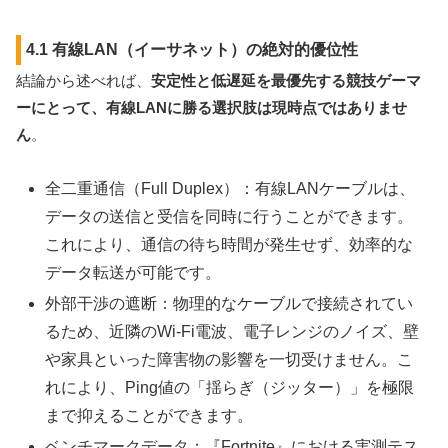
4.1 有線LAN（イーサネット）の絶対的優位性
結論から述べれば、
安定性と低遅延を最優先する競技ゲーマ
ーにとって、有線LANに勝る選択肢は現時点ではありませ
ん
。
全二重通信（Full Duplex）：有線LANケーブルは、
データの送信と受信を同時に行うことができます。
これにより、通信の待ち時間が発生せず、効率的な
データ転送が可能です。
外部干渉の遮断：物理的なケーブルで接続されてい
るため、近隣のWi-Fi電波、電子レンジのノイズ、壁
や家具といった障害物の影響を一切受けません。こ
れにより、Ping値の「揺らぎ（ジッター）」を極限
まで抑えることができます。
ベンチマークデータ：『Fortnite』における実測テス