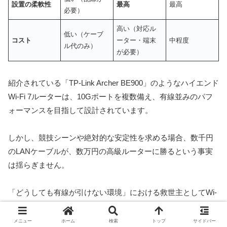
設置の柔軟性
最高
最高
必要）
高い（対応ル
低い（ケーブ
コスト
ーター・端末
中程度
ル代のみ）
が必要）
紹介されている「TP-Link Archer BE900」のようなハイエンド
Wi-Fi 7ルーターは、10Gポートを複数備え、有線並みのパフ
ォーマンスを目指して設計されています。
しかし、競技シーンや絶対的な安定性を求める場合、数千円
のLANケーブルが、数万円の高級ルーターに勝るという事実
は揺らぎません。
「どうしても有線が引けない環境」における救世主としてWi-
Fi 7は非常に優秀ですが、有線が引けるのであれば、迷わず有
線を選ぶべきです。
メニュー
ホーム
検索
トップ
サイドバー