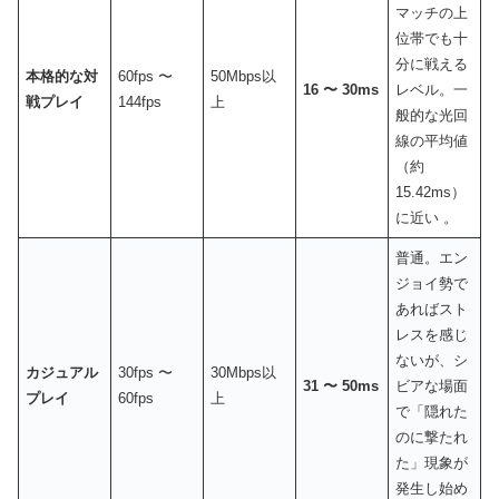
マッチの上
位帯でも十
分に戦える
本格的な対
60fps 〜
50Mbps以
16 〜 30ms
レベル。一
戦プレイ
144fps
上
般的な光回
線の平均値
（約
15.42ms）
に近い 。
普通。エン
ジョイ勢で
あればスト
レスを感じ
ないが、シ
カジュアル
30fps 〜
30Mbps以
31 〜 50ms
ビアな場面
プレイ
60fps
上
で「隠れた
のに撃たれ
た」現象が
発生し始め