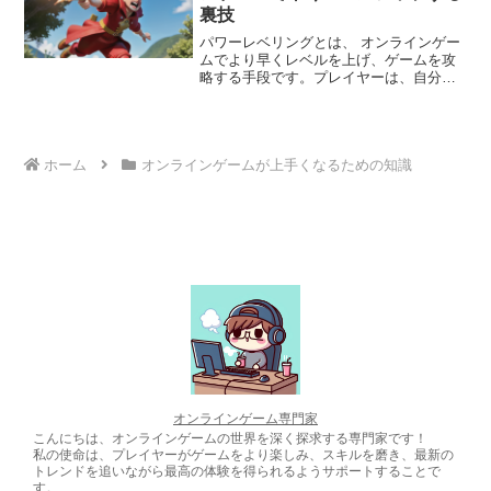
裏技
パワーレベリングとは、 オンラインゲー
ムでより早くレベルを上げ、ゲームを攻
略する手段です。プレイヤーは、自分の
キャラクターよりもレベルが高いキャラ
クターと協力して敵と戦い、より多くの
経験値を獲得します。この方法により、
プレイヤーは通常よりはるかに早くレベ
ルアップし、より強力な装備や能力を獲
ホーム
オンラインゲームが上手くなるための知識
得できます。パワーレベリングの主なメ
リットは、時間を大幅に節約できること
にあります。通常どおりにレベルを上げ
るには膨大な時間がかかりますが、パワ
ーレベリングを活用することで、プレイ
ヤーは数時間または数日で数十レベルを
上昇させることができます。また、ゲー
ムの序盤でより強力な装備や能力を獲得
できるため、ゲーム体験が向上し、より
高いレベルのコンテンツに早くアクセス
できるようになります。
オンラインゲーム専門家
こんにちは、オンラインゲームの世界を深く探求する専門家です！
私の使命は、プレイヤーがゲームをより楽しみ、スキルを磨き、最新の
トレンドを追いながら最高の体験を得られるようサポートすることで
す。