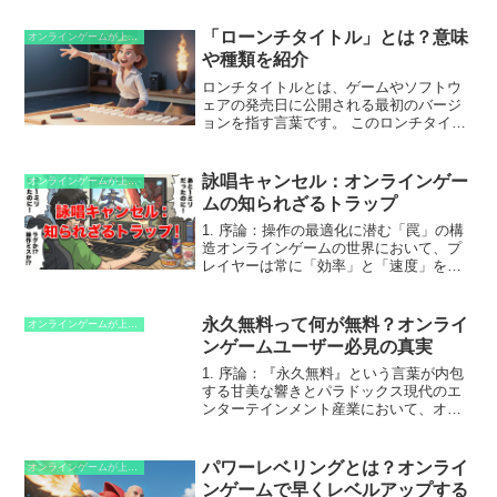
ています。
る存在のことです。キャラクター、建
物、車両など、プレイヤーが直接操作し
「ローンチタイトル」とは？意味
オンラインゲームが上手くなるための知識
たり、間接的に制御したりするすべての
や種類を紹介
ものを指します。ユニットはゲームの進
行に不可欠であり、戦いやクエスト、資
ロンチタイトルとは、ゲームやソフトウ
源収集など、さまざまな場面で重要な役
ェアの発売日に公開される最初のバージ
割を果たします。ユニットを効果的に活
ョンを指す言葉です。 このロンチタイト
用することで、ゲームをより効率的に進
ルは、その製品の初期印象を形作る上で
め、勝利を収めることができます。
重要な役割を果たし、ユーザーの期待に
応えることが求められます。そのため、
詠唱キャンセル：オンラインゲー
オンラインゲームが上手くなるための知識
開発チームはロンチタイトルの品質と完
ムの知られざるトラップ
成度に細心の注意を払って取り組みま
す。
1. 序論：操作の最適化に潜む「罠」の構
造オンラインゲームの世界において、プ
レイヤーは常に「効率」と「速度」を追
求します。1秒あたりのダメージ量
（DPS）を最大化するため、あるいは敵
の攻撃を紙一重で回避するために、多く
永久無料って何が無料？オンライ
オンラインゲームが上手くなるための知識
の上級プレイヤーは「詠...
ンゲームユーザー必見の真実
1. 序論：『永久無料』という言葉が内包
する甘美な響きとパラドックス現代のエ
ンターテインメント産業において、オン
ラインゲームは紛れもなく中心的な地位
を占めています。その市場規模は映画産
業や音楽産業を凌駕し、世界中で数十億
パワーレベリングとは？オンライ
オンラインゲームが上手くなるための知識
人のユーザーが日々ア...
ンゲームで早くレベルアップする