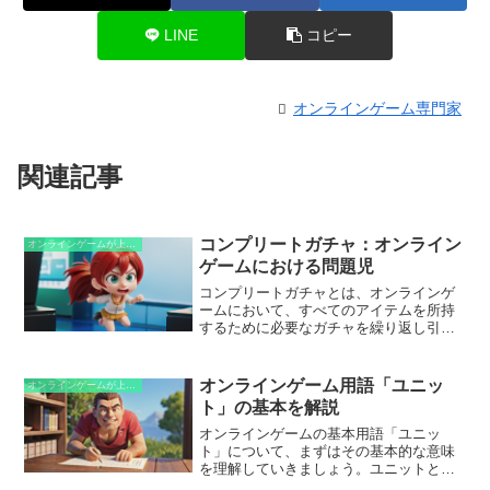
LINE
コピー
オンラインゲーム専門家
関連記事
コンプリートガチャ：オンライン
オンラインゲームが上手くなるための知識
ゲームにおける問題児
コンプリートガチャとは、オンラインゲ
ームにおいて、すべてのアイテムを所持
するために必要なガチャを繰り返し引く
必要があるシステムのことです。ガチャ
とは、アイテムやキャラクターなどがラ
ンダムに排出されるくじのような仕組み
オンラインゲーム用語「ユニッ
オンラインゲームが上手くなるための知識
のことで、コンプリートガチャでは、す
ト」の基本を解説
べてのアイテムをコンプリートするため
に、大量のガチャを引く必要がありま
オンラインゲームの基本用語「ユニッ
す。このため、コンプリートガチャは、
ト」について、まずはその基本的な意味
ゲームをプレイするために多額の費用が
を理解していきましょう。ユニットと
かかる可能性があるとして、問題視され
は、ゲーム内で操作したり管理したりす