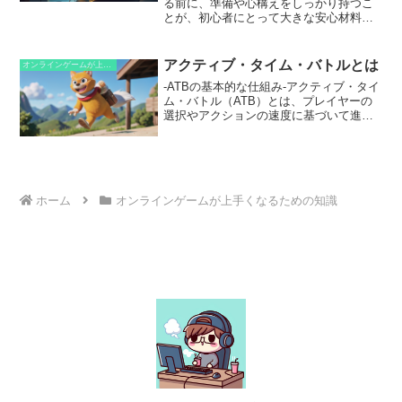
る前に、準備や心構えをしっかり持つこ
り、プラットフォーム独自の機能を活用
とが、初心者にとって大きな安心材料に
したりするために利用されます。
なります。いきなり対戦に飛び込むと、
思うように動けず悩む方も多いでしょ
う。
アクティブ・タイム・バトルとは
オンラインゲームが上手くなるための知識
-ATBの基本的な仕組み-アクティブ・タイ
ム・バトル（ATB）とは、プレイヤーの
選択やアクションの速度に基づいて進行
する、ロールプレイングゲームで一般的
なバトルシステムです。 キャラクターご
とに独立したタイムゲージがあり、ゲー
ジが満タンになるとキャラクターは行動
を実行できます。ATBシステムの特徴的
ホーム
オンラインゲームが上手くなるための知識
な点の1つは、ゲージがリアルタイムで進
行することです。 プレイヤーは、キャラ
クターのゲージが満タンになるのを待っ
てコマンドを選択するのではなく、ゲー
ジが進行中にコマンドを選択できます。
これにより、プレイヤーは戦闘中の状況
に応じて、より戦略的に、かつダイナミ
ックに行動できます。さらに、ATBゲー
ジの進行速度は、キャラクターの敏捷性
ステータスによって決まります。 敏捷性
の高いキャラクターは、ゲージがより速
く進行し、より頻繁に行動できます。ま
た、ATBゲージに影響を与えるアイテム
やアビリティもあります。これらのアイ