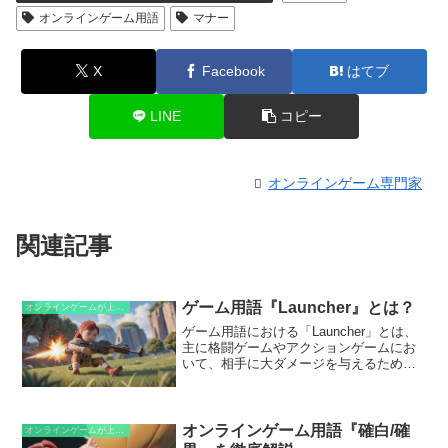
オンラインゲーム用語
マナー
X
Facebook
はてブ
LINE
コピー
オンラインゲーム専門家
関連記事
ゲーム用語『Launcher』とは？
オンラインゲームが上手くなるための知識
ゲーム用語における「Launcher」とは、
主に格闘ゲームやアクションゲームにお
いて、相手に大ダメージを与えるために
使用される強力な技のことです。その名
の通り、相手を打ち上げる、または浮か
せる性質を持ち、コンボや連携の始動技
として活用されます。「Launcher」は、
オンラインゲーム用語『確白/確
オンラインゲームが上手くなるための知識
通常攻撃や必殺技がヒットした後に派生