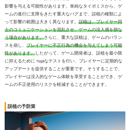
影響を与える可能性があります。単純なタイポミスから、ゲ
ームの進行に支障をきたす重大なバグまで、誤植の種類によ
って影響の範囲は大きく異なります。
誤植は、プレイヤー同
士のコミュニケーションを混乱させ、ゲームの没入感を損な
う場合があります。
さらに、重大な誤植は、ゲームのバラン
スを崩し、
プレイヤーに不正行為の機会を与えてしまう可能
性があります。
したがって、ゲーム開発者は、誤植を最小限
に抑えるために тщаなテストを行い、プレイヤーに定期的な
アップデートを提供することが重要です。そうすることで、
プレイヤーは没入的なゲーム体験を享受することができ、ゲ
ームの不正使用のリスクを軽減することができます。
誤植の予防策