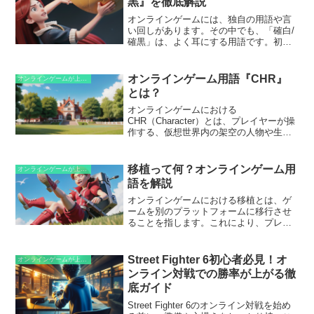
黒』を徹底解説
技として使用され、相手にヒットすると
オンラインゲームには、独自の用語や言
空中コンボや連携に繋げることが可能に
い回しがあります。その中でも、「確白/
なります。格闘ゲームでは、強力な対空
確黒」は、よく耳にする用語です。初心
技としても機能し、相手の飛び道具やジ
者にとっては馴染みのない言葉かもしれ
ャンプ攻撃を潰すために使用されます。
ませんが、オンラインゲームをより楽し
また、一部のゲームでは、特定の条件下
むためには、その意味を理解しておくこ
で相手を場外に吹き飛ばしてKOする「吹
オンラインゲーム用語『CHR』
オンラインゲームが上手くなるための知識
とが大切です。
き飛ばし効果」も備えるものがありま
とは？
す。
オンラインゲームにおける
CHR（Character）とは、プレイヤーが操
作する、仮想世界内の架空の人物や生き
物を意味します。この用語は、マルチプ
レイヤーオンラインゲーム（MMORPG）
やロールプレイングゲーム（RPG）な
移植って何？オンラインゲーム用
オンラインゲームが上手くなるための知識
ど、プレイヤーが独自のアバターを作成
語を解説
して仮想世界を探索できるゲームでよく
使用されます。
オンラインゲームにおける移植とは、ゲ
ームを別のプラットフォームに移行させ
ることを指します。これにより、プレイ
ヤーは、元のプラットフォームでは利用
できなかったゲームを、別の機器やオペ
レーティングシステムで楽しむことがで
Street Fighter 6初心者必見！オ
オンラインゲームが上手くなるための知識
きます。たとえば、PlayStationでリリー
ンライン対戦での勝率が上がる徹
スされたゲームが後にNintendo Switchに
底ガイド
移植される場合があります。移植は、よ
り広い аудитории にリーチしたり、グラ
Street Fighter 6のオンライン対戦を始め
フィックやパフォーマンスを向上させた