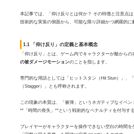
本記事では、「仰け反りとは何か？ その特徴と注意点
技術的な実装の側面から、可能な限り詳細かつ網羅的に
1.1 「仰け反り」の定義と基本概念
「仰け反り」とは、ゲーム内でキャラクターが敵からの
の被ダメージモーション
のことを指します。
専門的な用語としては「ヒットスタン（Hit Stun）」、「
（Stagger）」とも呼称されます。
この現象の本質は、「被弾」というネガティブなイベン
**「時間の喪失」**という戦術的なペナルティを付与す
プレイヤーがキャラクターを操作できない空白の時間を