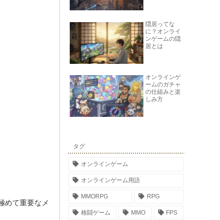
隠居ってな
に？オンライ
ンゲームの隠
居とは
オンラインゲ
ームのガチャ
の仕組みと楽
しみ方
タグ
オンラインゲーム
オンラインゲーム用語
MMORPG
RPG
極めて重要なメ
格闘ゲーム
MMO
FPS