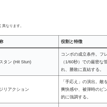
く異なります。
称
役割と特徴
コンボの成立条件。フ
ン (Hit Stun)
（1/60秒）での厳密な
れ、勝敗に直結する。
「手応え」の演出。敵
ジリアクション
爽快感や、被弾時のピ
的に強調する。