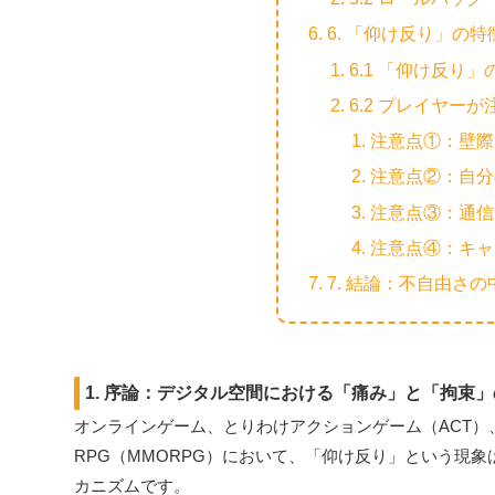
6. 「仰け反り」の
6.1 「仰け反り
6.2 プレイヤー
注意点①：壁際
注意点②：自分
注意点③：通信
注意点④：キャ
7. 結論：不自由さ
1. 序論：デジタル空間における「痛み」と「拘束
オンラインゲーム、とりわけアクションゲーム（ACT）
RPG（MMORPG）において、「仰け反り」という現
カニズムです。