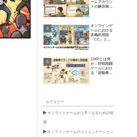
ームアカウン
トの解決策
【保存版】
オンラインゲ
ームにおける
多義的用語
「CC」とは
何か?
236Pとは何
か：対戦格闘
ゲームにおけ
る「波動拳コ
マンド」の解
析と技術論
カテゴリー
オンラインゲームが上手くなるための知
識
オンラインゲームのコミュニケーション