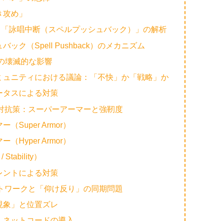
起き攻め」
おける「詠唱中断（スペルプッシュバック）」の解析
バック（Spell Pushback）のメカニズム
Sへの壊滅的な影響
ーコミュニティにおける議論：「不快」か「戦略」か
テータスによる対策
の対抗策：スーパーアーマーと強靭度
（Super Armor）
（Hyper Armor）
 Stability）
タレントによる対策
ットワークと「仰け反り」の同期問題
ド現象」と位置ズレ
ク・ネットコードの導入