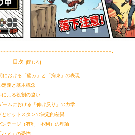
目次
空間における「痛み」と「拘束」の表現
」の定義と基本概念
ンルによる役割の違い
闘ゲームにおける「仰け反り」の力学
ップとヒットスタンの決定的差異
ドバンテージ（有利・不利）の理論
と「ハメ」の恐怖