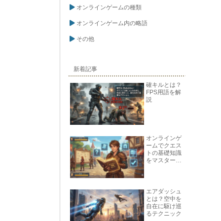
オンラインゲームの種類
オンラインゲーム内の略語
その他
新着記事
確キルとは？
FPS用語を解
説
オンラインゲ
ームでクエス
トの基礎知識
をマスターし
よう
エアダッシュ
とは？空中を
自在に駆け巡
るテクニック