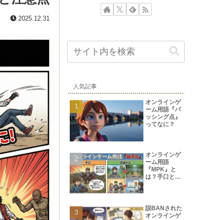
2025.12.31
人気記事
オンラインゲ
ーム用語『パ
ッシング点』
ってなに？
オンラインゲ
ーム用語
『MPK』と
は？手口と回
避方法
誤BANされた
オンラインゲ