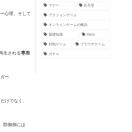
マナー
任天堂
ヤー心理、そして
アクションゲーム
オンラインゲームの略語
基礎知識
Xbox
対戦ゲーム
ブラウザゲーム
再生される
専用
ガチャ
ッガー
ィだけでなく、
、防御側には