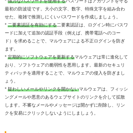
*
強力なパスワードを使用する
パスワードはアカウントを守る
最初の防波堤です。大小の文字、数字、特殊文字を組み合わ
せた、複雑で推測しにくいパスワードを作成しましょう。
*
二要素認証を有効にする
二要素認証は、ログイン時にパスワ
ードに加えて追加の認証手段（例えば、携帯電話へのコー
ド）を求めることで、マルウェアによる不正ログインを防ぎ
ます。
*
定期的にソフトウェアを更新する
マルウェアは常に進化して
おり、ソフトウェアの脆弱性を悪用します。最新のセキュリ
ティパッチを適用することで、マルウェアの侵入を防ぎまし
ょう。
*
疑わしいメールやリンクを開かない
マルウェアは、フィッシ
ングメールや悪意のあるウェブサイトのリンクを介して拡散
します。不審なメールやメッセージは開かずに削除し、リン
クを安易にクリックしないようにしましょう。