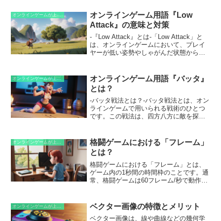
オンラインゲーム用語『Low
オンラインゲームが上手くなるための知識
Attack』の意味と対策
-『Low Attack』とは-「Low Attack」と
は、オンラインゲームにおいて、プレイ
ヤーが低い姿勢やしゃがんだ状態から攻
撃を仕掛けるテクニックのことです。こ
れにより、相手の攻撃をかわしたり、よ
り低い位置から攻撃することで相手にダ
オンラインゲーム用語『バッタ』
オンラインゲームが上手くなるための知識
メージを与えやすくなります。このテク
とは？
ニックは、射撃ゲームや格闘ゲームなど
でよく使用され、相手の予想外の動きで
-バッタ戦法とは？-バッタ戦法とは、オン
混乱させたり、射線が通らない位置から
ラインゲームで用いられる戦術のひとつ
攻撃したりするのに役立ちます。
です。この戦法は、四方八方に敵を探し
て、見つかった敵を次々と襲撃するとい
うものです。まるでバッタが群れをなし
て草を食べつくすように、相手に容赦な
格闘ゲームにおける「フレーム」
オンラインゲームが上手くなるための知識
く攻撃を仕掛けるため、この名が付けら
とは？
れました。バッタ戦法を行う際には、機
動力と攻撃力が求められます。敵を素早
格闘ゲームにおける「フレーム」とは、
く発見して追いかけるためには機動力が
ゲーム内の1秒間の時間枠のことです。通
必要で、攻撃力を高めることで、敵を素
常、格闘ゲームは60フレーム/秒で動作す
早く倒すことができます。また、この戦
るため、1フレームは1/60秒に相当しま
法は集団戦で大いに効果を発揮します。
す。つまり、1秒間に60回画面が更新され
複数のプレイヤーがバッタ戦法を行うこ
ます。この細かい時間分割が、ゲームに
ベクター画像の特徴とメリット
オンラインゲームが上手くなるための知識
とで、敵を圧倒することが可能になるの
おけるアクションの正確で滑らかな表現
ベクター画像は、線や曲線などの幾何学
です。ただし、バッタ戦法を行う際は、
を可能にしています。