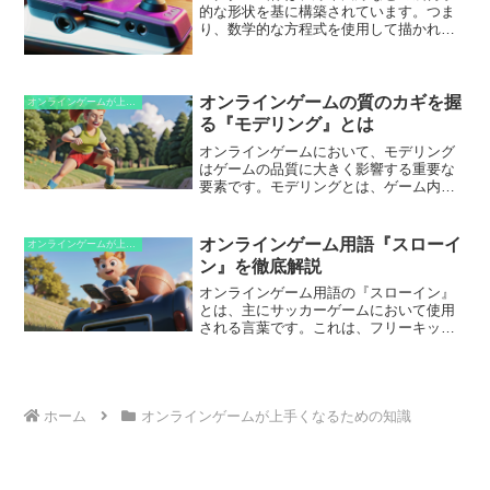
的な形状を基に構築されています。つま
敵の反撃に備えておく必要もあります。
り、数学的な方程式を使用して描かれて
いるということです。これにより、画像
を拡大縮小しても、ピクセル化せずに鮮
明に表示できます。ベクター画像は、点
を線でつなぎ合わせて図形を作成しま
オンラインゲームの質のカギを握
オンラインゲームが上手くなるための知識
す。各点は座標値を持ち、画像全体のサ
る『モデリング』とは
イズは論理的に定義されています。その
オンラインゲームにおいて、モデリング
ため、ベクター画像は拡大縮小しても、
はゲームの品質に大きく影響する重要な
元の形状を保ったまま、滑らかで鮮明な
要素です。モデリングとは、ゲーム内に
状態を維持することができます。
おけるオブジェクト、キャラクター、環
境をデジタル的に作成するプロセスで
す。3Dモデリングソフトウェアを使用す
オンラインゲーム用語『スローイ
オンラインゲームが上手くなるための知識
ることで、デザイナーはリアルなグラフ
ン』を徹底解説
ィックを作成し、没入感あふれるゲーム
体験を提供できます。ゲームの世界にお
オンラインゲーム用語の『スローイン』
けるモデリングは、単なるビジュアル表
とは、主にサッカーゲームにおいて使用
現にとどまりません。モデリングされた
される言葉です。これは、フリーキック
オブジェクトは、物理演算やAI（人工知
やコーナーキックなどのセットプレーの
能）と連動して、ゲーム内のリアリズム
際に、ボールを後方または側面にパスし
やインタラクティビティを向上させま
て、他のプレイヤーがタイミングよくそ
す。キャラクターのモデリングは、表情
れを受け取り、ゴールを狙う戦術のこと
やアニメーションを通じて、プレイヤー
を指します。スローインは、相手の守備
ホーム
オンラインゲームが上手くなるための知識
が感情的につながりやすい没入感のある
陣の隙を突くための効果的な方法であ
キャラクターを生み出します。
り、直接ゴールを奪うだけでなく、攻撃
の起点となることもあります。また、相
手のオフサイドトラップをかわすために