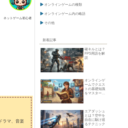
オンラインゲームの種類
オンラインゲーム内の略語
ネットゲーム初心者
その他
新着記事
確キルとは？
FPS用語を解
説
オンラインゲ
ームでクエス
トの基礎知識
をマスターし
よう
エアダッシュ
とは？空中を
自在に駆け巡
ドラマ、音楽
るテクニック