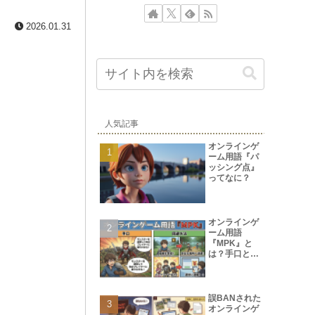
2026.01.31
人気記事
オンラインゲ
ーム用語『パ
ッシング点』
ってなに？
オンラインゲ
ーム用語
『MPK』と
は？手口と回
避方法
誤BANされた
オンラインゲ