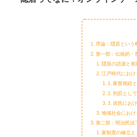
序論：隠居という
第一部：伝統的・
隠居の語源と初
江戸時代におけ
1. 家督相
2. 刑罰とし
3. 庶民に
地域社会におけ
第二部：明治民法
家制度の確立と