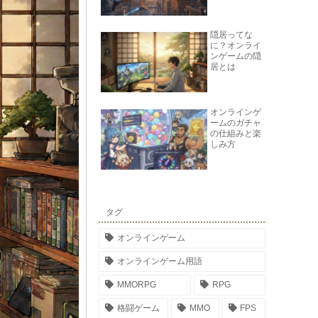
隠居ってな
に？オンライ
ンゲームの隠
居とは
オンラインゲ
ームのガチャ
の仕組みと楽
しみ方
タグ
オンラインゲーム
オンラインゲーム用語
MMORPG
RPG
格闘ゲーム
MMO
FPS