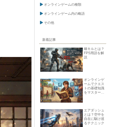
オンラインゲームの種類
オンラインゲーム内の略語
その他
新着記事
確キルとは？
FPS用語を解
説
オンラインゲ
ームでクエス
トの基礎知識
をマスターし
よう
エアダッシュ
とは？空中を
自在に駆け巡
るテクニック