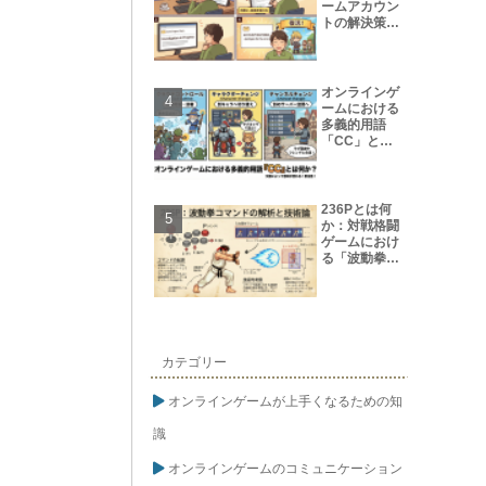
ームアカウン
トの解決策
【保存版】
オンラインゲ
ームにおける
多義的用語
「CC」とは
何か?
236Pとは何
か：対戦格闘
ゲームにおけ
る「波動拳コ
マンド」の解
析と技術論
カテゴリー
オンラインゲームが上手くなるための知
識
オンラインゲームのコミュニケーション