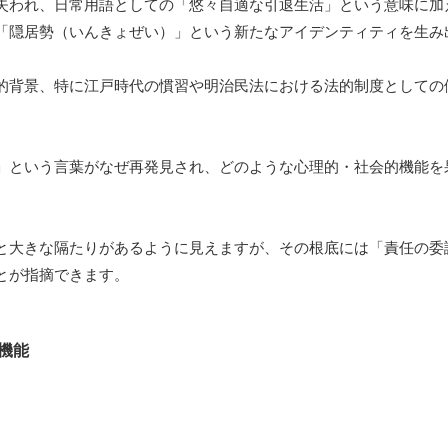
失われ、日常用語としての「悠々自適な引退生活」という意味に加
「隠居勢（いんきょぜい）」という新たなアイデンティティを生み
的背景、特に江戸時代の慣習や明治民法における法的制度としての
」という言葉がなぜ再発見され、どのような心理的・社会的機能を
と大きな隔たりがあるように見えますが、その根底には「責任の委
とが指摘できます。
機能