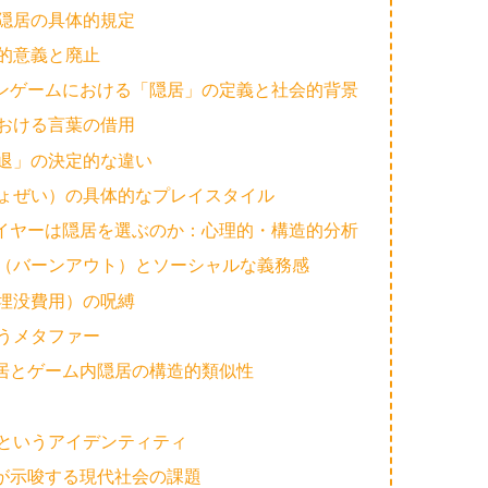
隠居の具体的規定
的意義と廃止
ンゲームにおける「隠居」の定義と社会的背景
おける言葉の借用
退」の決定的な違い
ょぜい）の具体的なプレイスタイル
イヤーは隠居を選ぶのか：心理的・構造的分析
（バーンアウト）とソーシャルな義務感
埋没費用）の呪縛
うメタファー
居とゲーム内隠居の構造的類似性
というアイデンティティ
が示唆する現代社会の課題