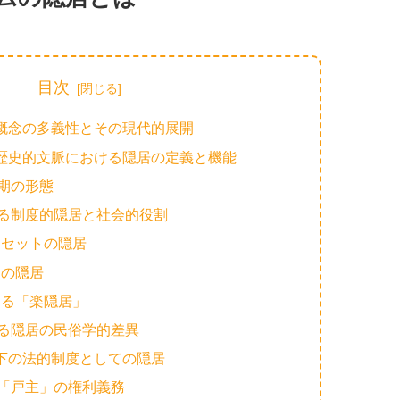
目次
概念の多義性とその現代的展開
歴史的文脈における隠居の定義と機能
期の形態
る制度的隠居と社会的役割
続とセットの隠居
ての隠居
おける「楽隠居」
る隠居の民俗学的差異
下の法的制度としての隠居
「戸主」の権利義務