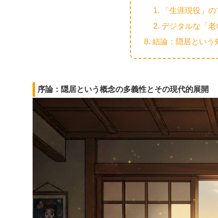
「生涯現役」の
デジタルな「老
結論：隠居という
序論：隠居という概念の多義性とその現代的展開