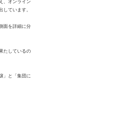
え、オンライン
出しています。
側面を詳細に分
果たしているの
譲」と「集団に