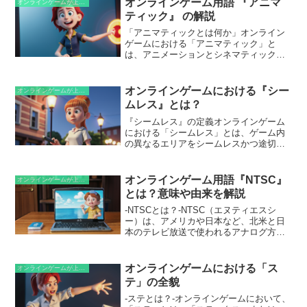
オンラインゲーム用語 『アニマ
オンラインゲームが上手くなるための知識
なることを目指すプレイヤーの間でよく
ティック』 の解説
使用されています。
「アニマティックとは何か」オンライン
ゲームにおける「アニマティック」と
は、アニメーションとシネマティックの
両方の要素を掛け合わせた用語です。ア
ニメーションのようにキャラクターを動
かしてストーリーを表現する一方で、映
オンラインゲームにおける『シー
オンラインゲームが上手くなるための知識
画のようなシネマティックカメラワーク
ムレス』とは？
やカット編集を用いて、臨場感やドラマ
性を演出します。つまり、実際のゲーム
『シームレス』の定義オンラインゲーム
プレイを超えて、インタラクティブな映
における「シームレス」とは、ゲーム内
画体験をプレイヤーに提供する表現手法
の異なるエリアをシームレスかつ途切れ
なのです。
ることなく切り替えることを指します。
この「シームレス」なゲーム体験では、
読み込み画面や待ち時間がなく、プレイ
オンラインゲーム用語『NTSC』
オンラインゲームが上手くなるための知識
ヤーはあたかもひとつのつながった世界
とは？意味や由来を解説
を旅しているかのような感覚を楽しむこ
とができます。シームレスなゲームプレ
-NTSCとは？-NTSC（エヌティエスシ
イは、没入感を高め、ゲームの世界にプ
ー）は、アメリカや日本など、北米と日
レイヤーがどっぷりと浸れることに貢献
本のテレビ放送で使われるアナログ方式
しています。
のことです。この略称は、それを考案し
たNational Television System
Committee（全米テレビジョンシステム
オンラインゲームにおける「ス
オンラインゲームが上手くなるための知識
委員会）に由来しています。NTSC方式
テ」の全貌
は、1953年に最初に開発され、当時の最
も一般的なテレビ放送方式になりまし
-ステとは？-オンラインゲームにおいて、