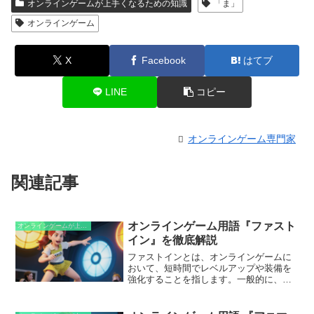
オンラインゲームが上手くなるための知識
「ま」
オンラインゲーム
X
Facebook
はてブ
LINE
コピー
オンラインゲーム専門家
関連記事
オンラインゲーム用語『ファスト
オンラインゲームが上手くなるための知識
イン』を徹底解説
ファストインとは、オンラインゲームに
おいて、短時間でレベルアップや装備を
強化することを指します。一般的に、現
実世界での課金の要素を用いることで、
ゲーム内の成長速度を加速させる手法で
す。この用語は、ゲーム内で素早く強く