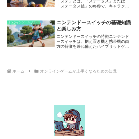
た。
「ステ」とは、「ステータス」または
「ステータス値」の略称で、キャラクタ
ーの能力を示す数値のことです。攻撃
力、防御力、体力、速度など、さまざま
なステータスがあり、それぞれがキャラ
ニンテンドースイッチの基礎知識
オンラインゲームが上手くなるための知識
クターの戦闘力やスキルに影響を与えま
と楽しみ方
す。ステは、キャラクターのレベルアッ
プや装備品の着用、スキル習得によって
ニンテンドースイッチの特徴ニンテンド
向上します。プレイヤーは、特定のプレ
ースイッチは、据え置き機と携帯機の両
イスタイルや戦略に合わせてステをカス
方の特徴を兼ね備えたハイブリッドゲー
タマイズすることで、キャラクターの強
ム機です。ドックに接続することでテレ
みを最大限に発揮したり、特定の敵やボ
ビに映像出力して大画面で遊ぶことがで
スに対処したりすることができます。ま
き、ドックから外してコントローラーを
た、ステはオンラインゲームにおけるキ
取り付ければ、いつでもどこでも手持ち
ャラクターの成長と評価の重要な指標に
でゲームを楽しむことができます。ま
ホーム
オンラインゲームが上手くなるための知識
もなります。
た、スイッチ専用のJoy-Con™コントロー
ラーは、2つのコントローラーとして使用
できるほか、1つのコントローラーとして
使用することもできます。この柔軟な設
計により、一人でも、二人でも、家族や
友達と一緒にでも、さまざまな遊び方が
楽しめます。