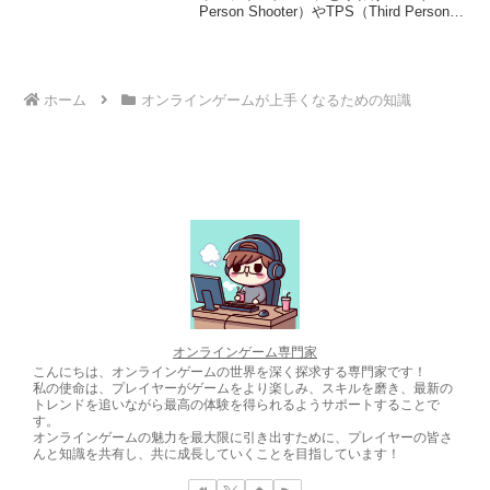
される不安)- この情報を目にした他のユ
Person Shooter）やTPS（Third Person
ーザーは、その行動に参加したいという
Shooter）といったシューティングジャン
気持ちや、見逃したくないという不安か
ルにおいて、「エイム（Aim）」という
ら駆り立てられます。4. -集団行動- 多く
言葉...
のユーザーが同じ行動に参加すること
で、雪崩のような連鎖反応が発生しま
ホーム
オンラインゲームが上手くなるための知識
す。サーバーが過負荷状態になり、ゲー
ムのラグやクラッシュが発生する可能性
があります。
オンラインゲーム専門家
こんにちは、オンラインゲームの世界を深く探求する専門家です！
私の使命は、プレイヤーがゲームをより楽しみ、スキルを磨き、最新の
トレンドを追いながら最高の体験を得られるようサポートすることで
す。
オンラインゲームの魅力を最大限に引き出すために、プレイヤーの皆さ
んと知識を共有し、共に成長していくことを目指しています！