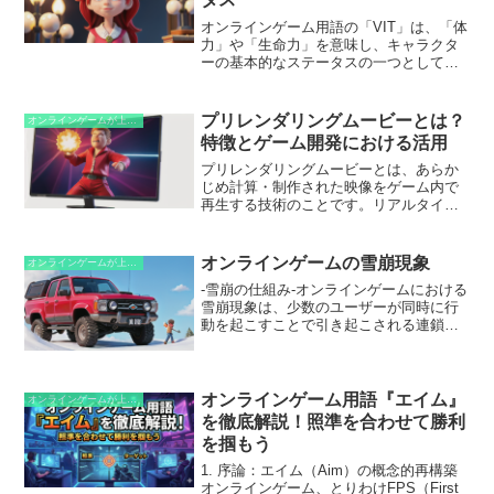
率化し、プレーヤーの時間を節約する手
段として広く利用されています。
オンラインゲーム用語の「VIT」は、「体
力」や「生命力」を意味し、キャラクタ
ーの基本的なステータスの一つとして機
能します。VITが高いと、キャラクターは
敵からの攻撃を受けた際のダメージが軽
減され、より長く生き残ることができま
プリレンダリングムービーとは？
オンラインゲームが上手くなるための知識
す。そのため、VITは、特にタンクや近接
特徴とゲーム開発における活用
攻撃型のキャラクターにとって重要なス
テータスとなるのです。
プリレンダリングムービーとは、あらか
じめ計算・制作された映像をゲーム内で
再生する技術のことです。リアルタイム
にレンダリングされるゲーム画面とは異
なり、プリレンダリングされたムービー
は事前に高品質な映像を作成しておき、
オンラインゲームの雪崩現象
オンラインゲームが上手くなるための知識
ゲームプレイ中にロードして再生しま
-雪崩の仕組み-オンラインゲームにおける
す。これは、複雑なストーリー展開や映
雪崩現象は、少数のユーザーが同時に行
画のようなカットシーンの表現に適して
動を起こすことで引き起こされる連鎖反
います。
応です。この現象は、次のような仕組み
で発生します。1. -初期のトリガー- ある
ユーザーがゲーム内で特定の行動をとり
ます。たとえば、レアアイテムの発見
オンラインゲーム用語『エイム』
オンラインゲームが上手くなるための知識
や、ゲーム内の重要なイベントの発生な
を徹底解説！照準を合わせて勝利
どです。2. -ソーシャルメディアの拡散-
を掴もう
この行動は、ゲーム内のチャットやソー
シャルメディアを通じて他のユーザーに
1. 序論：エイム（Aim）の概念的再構築
広まります。3. -好奇心やFOMO (取り残
オンラインゲーム、とりわけFPS（First