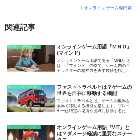
オンラインゲーム専門家
関連記事
オンラインゲーム用語『ＭＮＤ』
オンラインゲームが上手くなるための知識
(マインド)
オンラインゲーム用語である「MND」と
は、「マインド」の略で、ゲーム内のキ
ャラクターの精神力を表す数値を指しま
す。この数値は、キャラクターの集中
力、精神力、判断力を表し、戦闘やパズ
ルなどのさまざまなゲーム要素に影響を
ファストトラベルとは？ゲームの
オンラインゲームが上手くなるための知識
与えます。高いMNDを持つキャラクター
世界を自在に移動する機能
は、魔法攻撃への耐性が高まり、精神攻
撃を仕掛けることが可能になるなど、敵
ファストトラベルとは、ゲームの世界を
に有利な戦いを展開することができま
素早く移動する機能を指します。プレイ
す。また、MNDはキャラクターの精神的
ヤーは特定の場所や拠点に移動するため
な安定性にも貢献し、精神的な異常状態
に一定の条件を満たすことで、瞬時に移
に対する耐性を高めます。
動できます。これは、広大なマップを探
索したり、クエストの目的地に素早く到
オンラインゲーム用語『VIT』と
オンラインゲームが上手くなるための知識
達したりするために不可欠な機能です。
は？ダメージ軽減に重要なステー
ファストトラベルは、ゲームの進行を効
タス