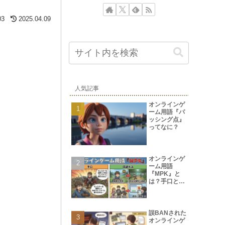
03
2025.04.09
人気記事
オンラインゲ
ーム用語『パ
ッシング点』
ってなに？
オンラインゲ
ーム用語
『MPK』と
は？手口と回
避方法
誤BANされた
オンラインゲ