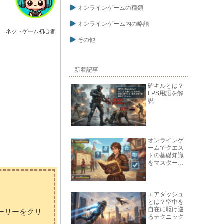
オンラインゲームの種類
オンラインゲーム内の略語
ネットゲーム初心者
その他
新着記事
確キルとは？
FPS用語を解
説
オンラインゲ
ームでクエス
トの基礎知識
をマスターし
よう
エアダッシュ
とは？空中を
自在に駆け巡
ーリーをクリ
るテクニック