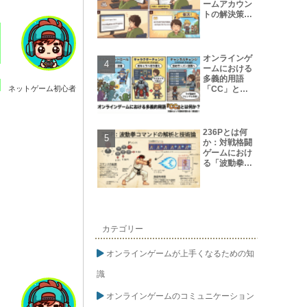
ームアカウン
トの解決策
【保存版】
オンラインゲ
ームにおける
多義的用語
「CC」とは
ネットゲーム初心者
何か?
236Pとは何
か：対戦格闘
ゲームにおけ
る「波動拳コ
マンド」の解
析と技術論
カテゴリー
オンラインゲームが上手くなるための知
識
オンラインゲームのコミュニケーション