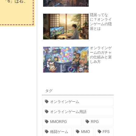
、「6」は右、
隠居ってな
に？オンライ
ンゲームの隠
居とは
オンラインゲ
ームのガチャ
の仕組みと楽
しみ方
タグ
オンラインゲーム
オンラインゲーム用語
MMORPG
RPG
格闘ゲーム
MMO
FPS