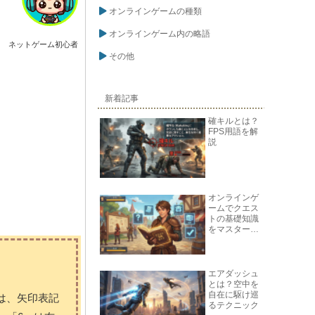
オンラインゲームの種類
オンラインゲーム内の略語
ネットゲーム初心者
その他
新着記事
確キルとは？
FPS用語を解
説
オンラインゲ
ームでクエス
トの基礎知識
をマスターし
よう
エアダッシュ
とは？空中を
自在に駆け巡
は、矢印表記
るテクニック