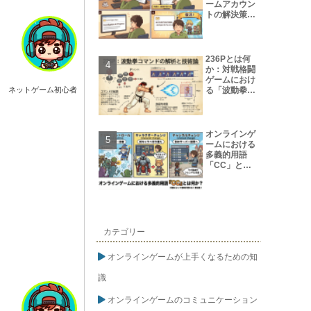
ームアカウン
トの解決策
【保存版】
236Pとは何
か：対戦格闘
ゲームにおけ
る「波動拳コ
ネットゲーム初心者
マンド」の解
析と技術論
オンラインゲ
ームにおける
多義的用語
「CC」とは
何か?
カテゴリー
オンラインゲームが上手くなるための知
識
オンラインゲームのコミュニケーション