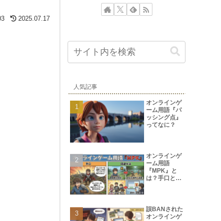
03
2025.07.17
人気記事
オンラインゲ
ーム用語『パ
ッシング点』
ってなに？
オンラインゲ
ーム用語
『MPK』と
は？手口と回
避方法
誤BANされた
オンラインゲ