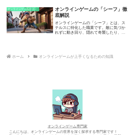
ティビティに挑戦できるようになりま
す。パッシング点はゲームによって異な
オンラインゲームの「シーフ」徹
オンラインゲームが上手くなるための知識
りますが、一般的には、ある程度の経験
底解説
値や装備、スキルなどが要求されます。
また、パッシング点を達成することは、
オンラインゲームの「シーフ」とは、ス
ゲーム内の進捗において重要なマイルス
テルスに特化した職業です。敵に気づか
トーンとされています。
れずに動き回り、隠れて奇襲したり、罠
を設置して敵を無力化することを得意と
します。高い機動力と暗殺能力を持ち、
敵陣に潜入して重要なアイテムを盗んだ
り、敵の指揮官を仕留めたりすることも
可能です。また、味方のサポートとし
ホーム
オンラインゲームが上手くなるための知識
て、敵の視線を逸らしたり、罠を解体し
たりする役目も担うことができます。
オンラインゲーム専門家
こんにちは、オンラインゲームの世界を深く探求する専門家です！