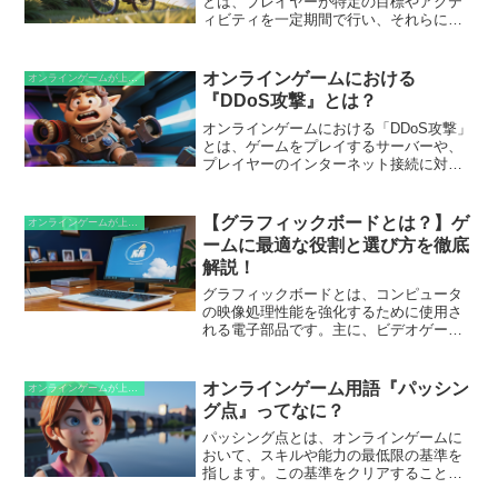
頓できます。倉庫キャラは、ゲーム内で
とは、プレイヤーが特定の目標やアクテ
アイテムを移動させる際に、安全で便利
ィビティを一定期間で行い、それらに関
な手段としても利用できます。
連する報酬や進捗を得ることができる繰
り返しパターンを指します。このサイク
ルは、通常、目標の達成や特定の期間の
オンラインゲームにおける
オンラインゲームが上手くなるための知識
終了によってリセットされ、新たなサイ
『DDoS攻撃』とは？
クルが始まります。
オンラインゲームにおける「DDoS攻撃」
とは、ゲームをプレイするサーバーや、
プレイヤーのインターネット接続に対し
て行われる悪意のある攻撃です。「DDoS
攻撃」の目的は、オンラインゲームを妨
害したり、ゲームプレイを不可能にした
【グラフィックボードとは？】ゲ
オンラインゲームが上手くなるための知識
りすることです。この攻撃は、多数のコ
ームに最適な役割と選び方を徹底
ンピューターを制御してターゲットとな
解説！
るサーバーやネットワークに対して大量
のトラフィックを送信することで行われ
グラフィックボードとは、コンピュータ
ます。このトラフィックにより、サーバ
の映像処理性能を強化するために使用さ
ーやネットワークが過負荷状態となり、
れる電子部品です。主に、ビデオゲー
ゲームが利用できなくなったり、プレイ
ム、動画編集、画像処理などのグラフィ
ヤーがオンラインに接続できなくなりま
ックスを多用するアプリケーションにお
す。
いて、高速かつ高品質な映像レンダリン
オンラインゲーム用語『パッシン
オンラインゲームが上手くなるための知識
グを実現します。グラフィックボード
グ点』ってなに？
は、コンピュータの拡張スロットに装着
され、マザーボードと接続して動作しま
パッシング点とは、オンラインゲームに
す。
おいて、スキルや能力の最低限の基準を
指します。この基準をクリアすること
で、より高いレベルのコンテンツやアク