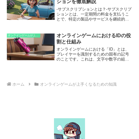
ションを徹底解説
ることができます。このため、フロド・
バギンズの鎖帷子はミスリルで作られて
-サブスクリプションとは？-サブスクリプ
おり、サウロンの攻撃から彼を守りまし
ションとは、一定期間の料金を支払うこ
た。指輪物語の世界では、ミスリルは主
とで、特定の製品やサービスを継続的に
に中つ国のモリアの都カザド＝ドゥーム
利用できるサービス形態のことです。オ
で採掘されています。しかし、サウロン
ンラインゲームの場合、サブスクリプシ
の勢力によってカザド＝ドゥームが陥落
ョンでは通常、プレミアム機能へのアク
オンラインゲームにおけるIDの役
オンラインゲームが上手くなるための知識
した後は、ミスリルの採掘はほとんど行
セス、限定アイテムの獲得、広告の非表
割と仕組み
われなくなったため、ミスリルは非常に
示などが含まれます。サブスクリプショ
貴重な金属と見なされています。
ンは、ユーザーがゲームをより深く楽し
オンラインゲームにおける「ID」とは、
み、開発者に安定した収入源を提供しま
プレイヤーを識別するための固有の記号
す。
のことです。これは、文字や数字の組み
合わせで構成されることが多く、ゲーム
内で他のプレイヤーと区別するために使
用されます。また、IDはゲーム内でのプ
レイヤーのアカウントと紐付けられてお
り、キャラクターの統計データ、アイテ
ホーム
オンラインゲームが上手くなるための知識
ム、フレンドリストなどの情報を保持し
ています。さらに、IDは他のプレイヤー
と通信したり、チームを組んだりするの
にも使用されます。つまり、IDはオンラ
インゲームにおいて、プレイヤーがゲー
ムに参加し、他のプレイヤーと交流する
ための重要な要素なのです。