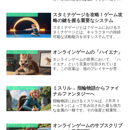
掴むことが得意です。掴んだ後は、さま
ざまな投げ技に持ち込むことができ、ダ
メージを稼いだり、有利な状況を作った
スタミナゲージを攻略！ゲーム攻
オンラインゲームが上手くなるための知識
りできます。さらに、グラップラーは相
略の鍵を握る重要なシステム
手の動きを制限し、コンボや固めを展開
しやすいという利点があります。ただ
スタミナゲージとは？ゲームにおけるス
し、グラップラーはリーチが短く、飛び
タミナゲージとは、キャラクターの持続
道具を苦手とする傾向があるため、相手
可能な活動能力を示すシステムです。多
との距離を詰めることが重要です。
くの場合、スタミナは走る、ジャンプす
る、攻撃するなどのアクションを実行す
るために消費されます。スタミナゲージ
オンラインゲームの「ハイエナ」
オンラインゲームが上手くなるための知識
が空になると、キャラクターは一時的に
オンラインゲームの世界において、「ハ
これらのアクションができなくなりま
イエナ」という言葉が注目されていま
す。スタミナゲージは、プレイヤーの戦
す。この言葉は、他のプレイヤーが苦労
略的な意思決定に影響を与えます。スタ
して倒したモンスターやボスから戦利品
ミナを賢く管理することで、プレイヤー
を奪うプレイヤーを指します。彼らは、
はより効果的にアクションを連鎖させ、
獲物を狙うハイエナのように、弱った相
障害物を乗り越えることができます。逆
手に付け込んで成果を横取りするので
ミスリル→ 指輪物語からファイ
に、スタミナを浪費すると、重要な瞬間
オンラインゲームが上手くなるための知識
す。
に行動不能に陥る可能性があります。し
ナルファンタジーへ
たがって、スタミナゲージを適切に理解
指輪物語におけるミスリルは、J.R.R.ト
することは、ゲーム攻略において不可欠
ールキンによって生み出された最も強力
な鍵となります。
な金属の一種です。その強度と軽量性か
ら、エルフとドワーフが武器や防具の材
料として珍重しています。また、ミスリ
ルは魔法への耐性があり、One Ring（唯
オンラインゲームのサブスクリプ
オンラインゲームが上手くなるための知識
一の指輪）の腐敗した影響からも身を守