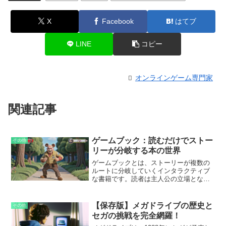
X
Facebook
はてブ
LINE
コピー
オンラインゲーム専門家
関連記事
ゲームブック：読むだけでストー
その他
リーが分岐する本の世界
ゲームブックとは、ストーリーが複数の
ルートに分岐していくインタラクティブ
な書籍です。読者は主人公の立場とな
り、書かれている場面に応じて選択を行
うことで、物語の展開が変化していきま
す。伝統的な小説とは異なり、ゲームブ
【保存版】メガドライブの歴史と
その他
ックでは読者が物語の主人公となり、自
セガの挑戦を完全網羅！
分の意思でストーリーの行く先を決定す