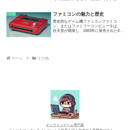
シートは、ゲーム内の行動、プレイ時
間、実績などを追跡します。タイムシー
トを使用すると、プレイヤーは自分のゲ
ファミコンの魅力と歴史
その他
ームプレイを分析し、改善 areas を特定
歴史的なゲーム機ファミコンファミコ
することができます。また、開発者はプ
ン、またはファミリーコンピュータは、
レイヤーの行動パターンを追跡し、ゲー
任天堂が開発し、1983年に発売された8ビ
ムの改善や新しいコンテンツの追加に使
ット家庭用ゲーム機です。その革新的な
用することができます。
ゲームプレイ、手頃な価格、耐久性で、
世界中で空前の成功を収めました。ファ
ミコンは、日本のゲーム業界を活性化
し、ビデオゲーム文化の普及に大きく貢
ホーム
その他
献しました。
オンラインゲーム専門家