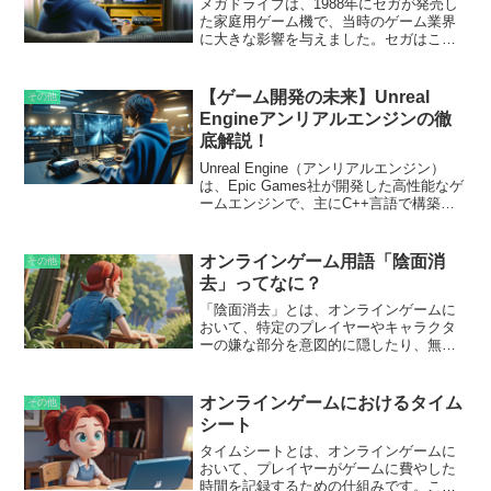
ることができます。このユニークな形式
メガドライブは、1988年にセガが発売し
により、読者は単なる傍観者ではなく、
た家庭用ゲーム機で、当時のゲーム業界
物語の展開に積極的に参加できます。
に大きな影響を与えました。セガはこの
機種を通じて、任天堂が支配する市場に
挑戦し、新たな風を吹き込もうとしまし
た。メガドライブは、その高性能なハー
【ゲーム開発の未来】Unreal
その他
ドウェアと多彩なソフトウェアラインナ
Engineアンリアルエンジンの徹
ップで、多くのゲーマーの心を掴みまし
底解説！
た。この挑戦の背景には、セガの強い意
志がありました。当時のセガは、アーケ
Unreal Engine（アンリアルエンジン）
ードゲームで成功を収めていましたが、
は、Epic Games社が開発した高性能なゲ
家庭用ゲーム機市場では任天堂に後れを
ームエンジンで、主にC++言語で構築さ
取っていました。そこで、アーケードの
れています。このエンジンは、リアルタ
技術を家庭用に応用し、競争力のある製
イムで高品質な3Dグラフィックスを描画
品を開発することを目指しました。これ
する能力を持ち、ゲーム開発だけでな
オンラインゲーム用語「陰面消
その他
がメガドライブの誕生に繋がったので
く、映画制作や建築デザイン、VR/ARア
去」ってなに？
す。
プリケーションなど、多岐にわたる分野
で活用されています。
「陰面消去」とは、オンラインゲームに
おいて、特定のプレイヤーやキャラクタ
ーの嫌な部分を意図的に隠したり、無視
したりすることを指します。これは、ネ
ガティブな側面や欠点を見逃して、ポジ
ティブな側面や長所にのみ焦点を当てる
オンラインゲームにおけるタイム
その他
ことを意味します。
シート
タイムシートとは、オンラインゲームに
おいて、プレイヤーがゲームに費やした
時間を記録するための仕組みです。この