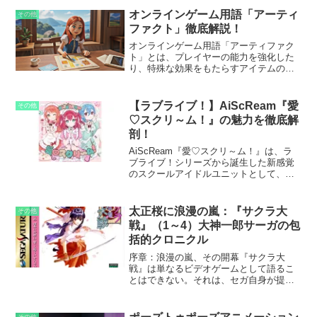
ーム市場のパイオニアとして出発し、家
オンラインゲーム用語「アーティ
その他
庭用ゲーム機市場での激し...
ファクト」徹底解説！
オンラインゲーム用語「アーティファク
ト」とは、プレイヤーの能力を強化した
り、特殊な効果をもたらすアイテムのこ
とです。装備品のように直接身に着ける
ものから、使用によって特定の効果を発
揮するものまで、その種類は多岐にわた
【ラブライブ！】AiScReam『愛
その他
ります。アーティファクトは、ゲーム内
♡スクリ～ム！』の魅力を徹底解
のモンスターを倒したり、クエストをク
剖！
リアしたりすることで入手することがで
き、そのレア度や効果に応じて価値が異
AiScReam『愛♡スクリ～ム！』は、ラ
なります。
ブライブ！シリーズから誕生した新感覚
のスクールアイドルユニットとして、フ
ァンの間で大きな話題を呼んでいます。
このユニットは従来のラブライブ！とは
一線を画す独特な世界観と、メンバーの
太正桜に浪漫の嵐：『サクラ大
その他
個性的なキャラクター性が魅力となって
戦』（1～4）大神一郎サーガの包
おり、デビューシングルの発売以来、急
括的クロニクル
速に人気を拡大させています。
序章：浪漫の嵐、その開幕『サクラ大
戦』は単なるビデオゲームとして語るこ
とはできない。それは、セガ自身が提唱
した「ドラマチックアドベンチャー」と
いうジャンルの嚆矢であり、シミュレー
ションRPG（SRPG）の戦略性、ビジュ
その他