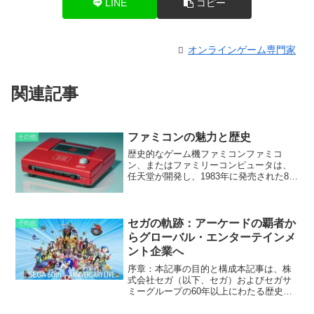
LINE
コピー
オンラインゲーム専門家
関連記事
ファミコンの魅力と歴史
その他
歴史的なゲーム機ファミコンファミコ
ン、またはファミリーコンピュータは、
任天堂が開発し、1983年に発売された8ビ
ット家庭用ゲーム機です。その革新的な
ゲームプレイ、手頃な価格、耐久性で、
世界中で空前の成功を収めました。ファ
ミコンは、日本のゲーム業界を活性化
セガの軌跡：アーケードの覇者か
その他
し、ビデオゲーム文化の普及に大きく貢
らグローバル・エンターテインメ
献しました。
ント企業へ
序章：本記事の目的と構成本記事は、株
式会社セガ（以下、セガ）およびセガサ
ミーグループの60年以上にわたる歴史
を、体系的かつ詳細に分析することを目
的としています。セガは、アーケードゲ