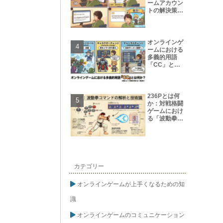
ームアカウン
トの解決策
【保存版】
オンラインゲ
ームにおける
多義的用語
「CC」とは
何か?
236Pとは何
か：対戦格闘
ゲームにおけ
る「波動拳コ
マンド」の解
析と技術論
カテゴリー
オンラインゲームが上手くなるための知
識
オンラインゲームのコミュニケーション