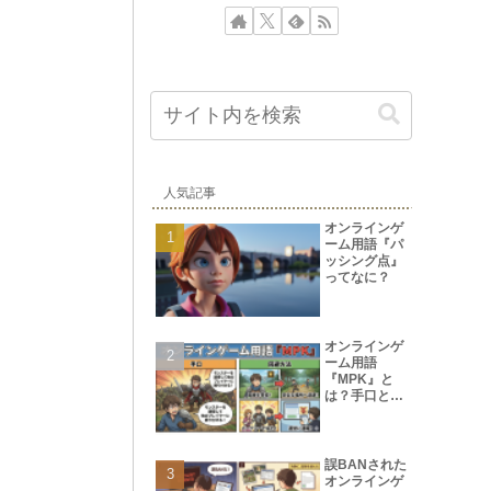
人気記事
オンラインゲ
ーム用語『パ
ッシング点』
ってなに？
オンラインゲ
ーム用語
『MPK』と
は？手口と回
避方法
誤BANされた
オンラインゲ