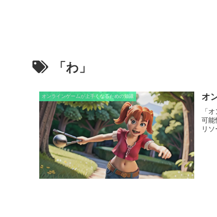
「わ」
オ
オンラインゲームが上手くなるための知識
「オ
可能
リソ