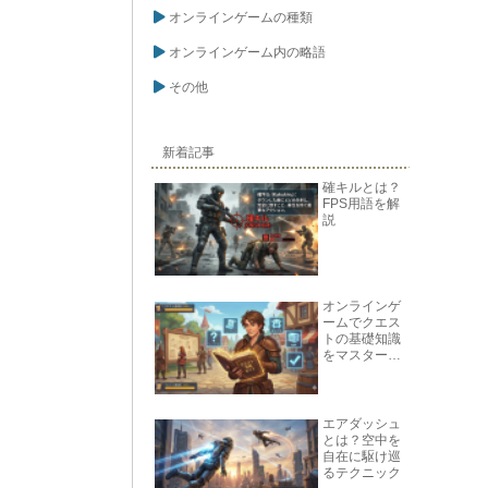
オンラインゲームの種類
オンラインゲーム内の略語
その他
新着記事
確キルとは？
FPS用語を解
説
オンラインゲ
ームでクエス
トの基礎知識
をマスターし
よう
エアダッシュ
とは？空中を
自在に駆け巡
るテクニック