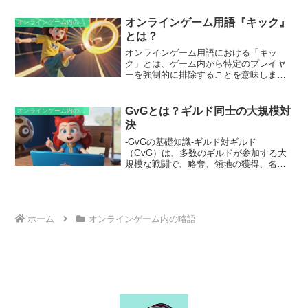
多くの場合、ゲーム内マップ上の特定の
場所に設定されており、プレイヤーはそ
オンラインゲーム用語『キック』
オンラインゲーム内の略語
こにアクセスして取引を行います。セル
とは？
は、プレイヤーがアイテムや通貨をより
簡単に獲得したり、不要なものを処分し
オンラインゲーム用語における「キッ
たりするのに役立ちます。
ク」とは、ゲーム内から特定のプレイヤ
ーを強制的に排除することを意味しま
す。この行為は、ゲームのルールに違反
したり、迷惑行為を繰り返したりするプ
レイヤーに対して行われ、ゲームの秩序
GvGとは？ギルド同士の大規模対
オンラインゲーム内の略語
を維持するために用いられます。
決
-GvGの基礎知識-ギルド対ギルド
（GvG）は、多数のギルドが参加する大
規模な戦闘で、略奪、領地の獲得、名誉
を懸けて争われます。プレイヤーはギル
ドの力を合わせ、戦略を練り、強力な同
盟を結ぶ必要があります。GvGでは、各
ギルドが独自の領土を持ち、他のギルド
の領土を侵略して資源を獲得することが
ホーム
オンラインゲーム内の略語
できます。戦闘は、一定期間ごとに発生
する事前設定されたスケジュールに従っ
て行われ、各ギルドは限られた時間内に
可能な限り多くの領土を占領することを
目指します。