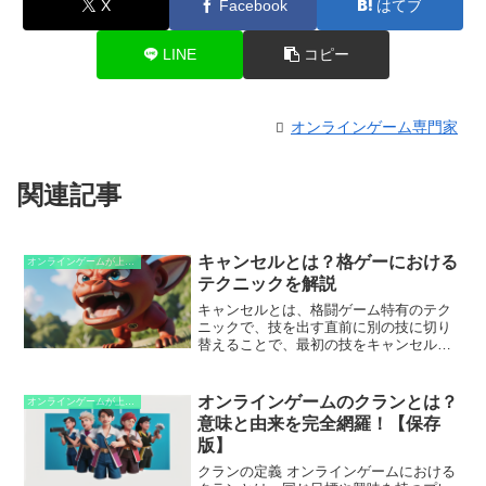
X
Facebook
はてブ
LINE
コピー
オンラインゲーム専門家
関連記事
キャンセルとは？格ゲーにおける
オンラインゲームが上手くなるための知識
テクニックを解説
キャンセルとは、格闘ゲーム特有のテク
ニックで、技を出す直前に別の技に切り
替えることで、最初の技をキャンセルし
て2つ目の技をより早く出すことができま
す。これにより、素早いコンボ攻撃や相
手の攻撃へのカウンターを可能にしま
オンラインゲームのクランとは？
オンラインゲームが上手くなるための知識
す。たとえば、必殺技の「波動拳」を放
意味と由来を完全網羅！【保存
とうとしていますが、相手が近づいてき
版】
た場合は、技を出す直前に「昇竜拳」に
切り替えることで、相手の攻撃を回避し
クランの定義 オンラインゲームにおける
つつ攻撃を仕掛けることができます。