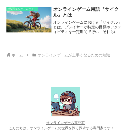
っては、自分のキャラクターにダメージ
を与えるスキルやアイテムがあり、それ
オンラインゲーム用語『サイク
オンラインゲームが上手くなるための知識
らを使用して自分自身を自爆させること
ル』とは
ができます。自爆することで、次のラウ
ンドでより有利な位置にリスポーンした
オンラインゲームにおける「サイクル」
り、敵をトラップしたり、チームメイト
とは、プレイヤーが特定の目標やアクテ
を救ったりすることができます。
ィビティを一定期間で行い、それらに関
連する報酬や進捗を得ることができる繰
り返しパターンを指します。このサイク
ルは、通常、目標の達成や特定の期間の
終了によってリセットされ、新たなサイ
クルが始まります。
ホーム
オンラインゲームが上手くなるための知識
オンラインゲーム専門家
こんにちは、オンラインゲームの世界を深く探求する専門家です！