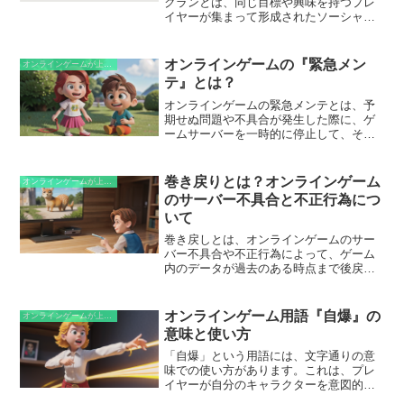
クランとは、同じ目標や興味を持つプレ
イヤーが集まって形成されたソーシャル
グループです。一般的に、プレイヤーは
協力してゲーム内の課題を克服し、他の
クランと競争をします。クランには独自
オンラインゲームの『緊急メン
オンラインゲームが上手くなるための知識
のルールや階層があり、メンバーは一緒
テ』とは？
に遊び、サポートし合い、戦略を共有し
ます。クランは、オンラインゲームでコ
オンラインゲームの緊急メンテとは、予
ミュニティ感覚を醸成し、プレイヤーの
期せぬ問題や不具合が発生した際に、ゲ
ゲーム体験を充実させる役割を果たしま
ームサーバーを一時的に停止して、それ
す。また、クランは、ゲーム内外のイベ
らの修正やアップデートを行うことで
ントや活動を主催し、プレイヤーに交流
す。緊急メンテは、重大なバグの修正、
の機会を提供することもあります。
セキュリティパッチの適用、ゲーム内の
巻き戻りとは？オンラインゲーム
オンラインゲームが上手くなるための知識
コンテンツの追加や変更など、サーバー
のサーバー不具合と不正行為につ
側でしか対応できない問題に対処するた
いて
めに実施されます。
巻き戻しとは、オンラインゲームのサー
バー不具合や不正行為によって、ゲーム
内のデータが過去のある時点まで後戻り
してしまう現象です。サーバーの障害に
よりデータが損失または破損した場合、
ゲーム運営はデータを以前のバックアッ
オンラインゲーム用語『自爆』の
オンラインゲームが上手くなるための知識
プから復元するために巻き戻しを実行す
意味と使い方
ることがあります。不正行為で不正に獲
得したアイテムや経験値などのゲーム内
「自爆」という用語には、文字通りの意
リソースを削除するために、巻き戻しが
味での使い方があります。これは、プレ
行われることもあります。
イヤーが自分のキャラクターを意図的に
死亡させることを指します。ゲームによ