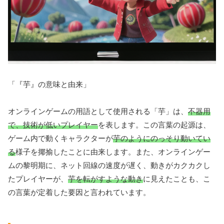
「『芋』の意味と由来」
オンラインゲームの用語として使用される「芋」は、
不器用
で、技術が低いプレイヤー
を表します。この言葉の起源は、
ゲーム内で動くキャラクターが
芋のようにのっそり動いてい
る
様子を揶揄したことに由来します。また、オンラインゲー
ムの黎明期に、ネット回線の速度が遅く、動きがカクカクし
たプレイヤーが、
芋を転がすような動き
に見えたことも、こ
の言葉が定着した要因と言われています。