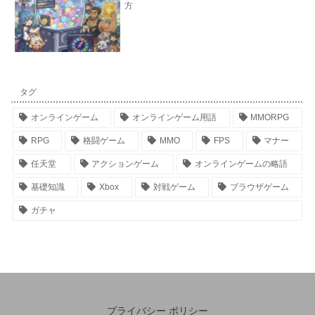
方
タグ
オンラインゲーム
オンラインゲーム用語
MMORPG
RPG
格闘ゲーム
MMO
FPS
マナー
任天堂
アクションゲーム
オンラインゲームの略語
基礎知識
Xbox
対戦ゲーム
ブラウザゲーム
ガチャ
プライバシー ポリシー