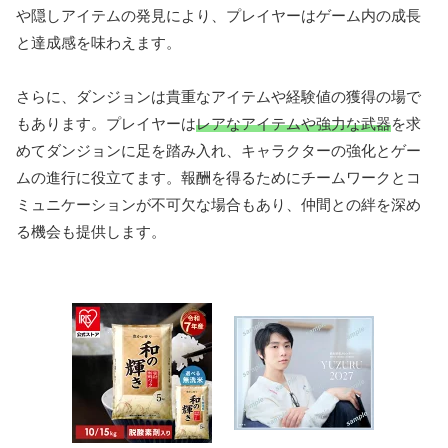
や隠しアイテムの発見により、プレイヤーはゲーム内の成長
と達成感を味わえます。
さらに、ダンジョンは貴重なアイテムや経験値の獲得の場で
もあります。プレイヤーは
レアなアイテムや強力な武器
を求
めてダンジョンに足を踏み入れ、キャラクターの強化とゲー
ムの進行に役立てます。報酬を得るためにチームワークとコ
ミュニケーションが不可欠な場合もあり、仲間との絆を深め
る機会も提供します。