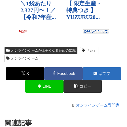
オンラインゲームが上手くなるための知識
「た」
オンラインゲーム
X
Facebook
はてブ
LINE
コピー
オンラインゲーム専門家
関連記事