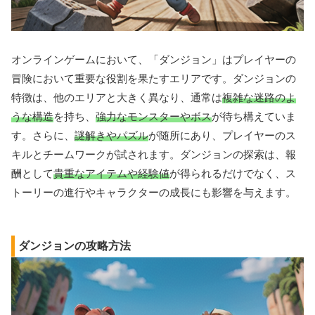
オンラインゲームにおいて、「ダンジョン」はプレイヤーの
冒険において重要な役割を果たすエリアです。ダンジョンの
特徴は、他のエリアと大きく異なり、通常は
複雑な迷路のよ
うな構造
を持ち、
強力なモンスターやボス
が待ち構えていま
す。さらに、
謎解きやパズル
が随所にあり、プレイヤーのス
キルとチームワークが試されます。ダンジョンの探索は、報
酬として
貴重なアイテムや経験値
が得られるだけでなく、ス
トーリーの進行やキャラクターの成長にも影響を与えます。
ダンジョンの攻略方法