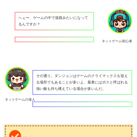
へぇ〜、ゲームの中で迷路みたいになって
るんですか？
ネットゲーム初心者
その通り。ダンジョンはゲームのクライマックスを迎え
る場所でもあることが多いよ。最奥にはボスと呼ばれる
強い敵も待ち構えている場合が多いんだ。
ネットゲームの達人