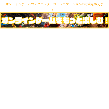
オンラインゲームのテクニック、コミュニケーションの方法を教えま
す！