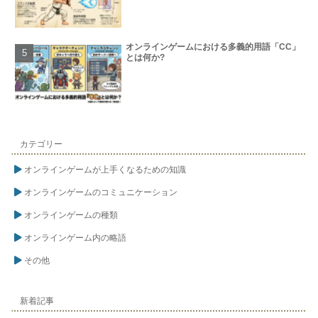
オンラインゲームにおける多義的用語「CC」
とは何か?
カテゴリー
オンラインゲームが上手くなるための知識
オンラインゲームのコミュニケーション
オンラインゲームの種類
オンラインゲーム内の略語
その他
新着記事