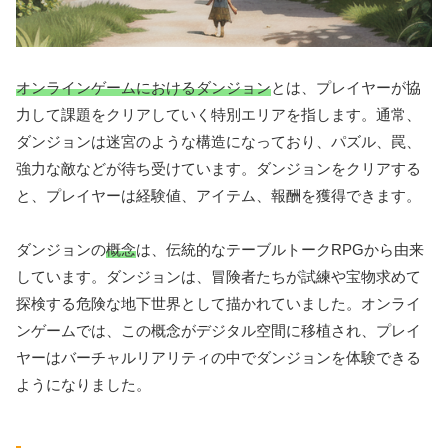
オンラインゲームにおけるダンジョン
とは、プレイヤーが協
力して課題をクリアしていく特別エリアを指します。通常、
ダンジョンは迷宮のような構造になっており、パズル、罠、
強力な敵などが待ち受けています。ダンジョンをクリアする
と、プレイヤーは経験値、アイテム、報酬を獲得できます。
ダンジョンの
概念
は、伝統的なテーブルトークRPGから由来
しています。ダンジョンは、冒険者たちが試練や宝物求めて
探検する危険な地下世界として描かれていました。オンライ
ンゲームでは、この概念がデジタル空間に移植され、プレイ
ヤーはバーチャルリアリティの中でダンジョンを体験できる
ようになりました。