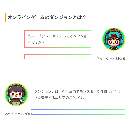
オンラインゲームのダンジョンとは？
先生、『ダンジョン』ってどういう意
味ですか？
ネットゲーム初心者
ダンジョンとは、ゲーム内でモンスターや仕掛けがたく
さん登場するエリアのことだよ。
ネットゲームの達人