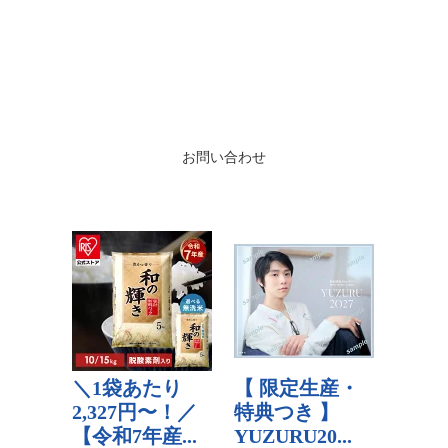
お問い合わせ