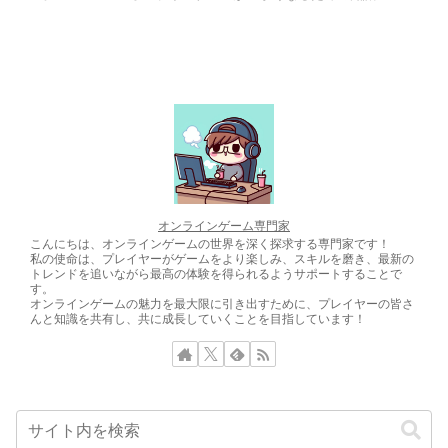
ます。
FS[A]Aは、画面全体にアンチエイリアシ
ング効果を適用するため、ゲーム内のす
べてのオブジェクトがよりシャープでリ
アルになります。アンチエイリアシング
は、サブピクセルと呼ばれる、画面上の1
ピクセルよりもさらに小さな要素を使用
して動作します。通常、ピクセルは1つの
色のみ表示できますが、サブピクセルで
は複数の色を表示できます。FS[A]Aは、
隣接するピクセルのサブピクセルをブレ
ンドすることで、より滑らかなグラデー
ションを作成し、ギザギザを目立たなく
します。このブレンド処理により、アン
チエイリアシングが適用されたオブジェ
オンラインゲーム専門家
クトはより自然で滑らかな見た目に仕上
こんにちは、オンラインゲームの世界を深く探求する専門家です！
がります。
私の使命は、プレイヤーがゲームをより楽しみ、スキルを磨き、最新の
トレンドを追いながら最高の体験を得られるようサポートすることで
す。
オンラインゲームの魅力を最大限に引き出すために、プレイヤーの皆さ
んと知識を共有し、共に成長していくことを目指しています！