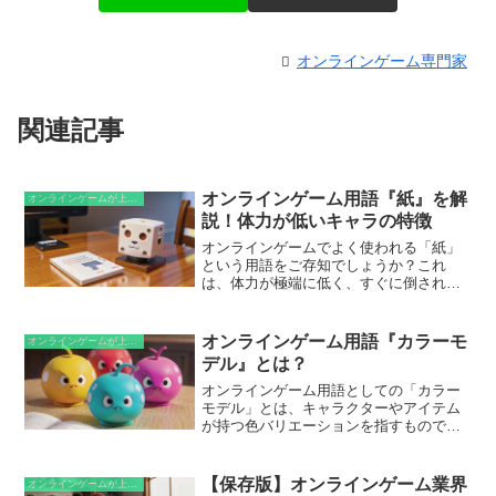
オンラインゲーム専門家
関連記事
オンラインゲーム用語『紙』を解
オンラインゲームが上手くなるための知識
説！体力が低いキャラの特徴
オンラインゲームでよく使われる「紙」
という用語をご存知でしょうか？これ
は、体力が極端に低く、すぐに倒されて
しまうキャラクターを指します。「紙」
という表現は、その脆さを紙に例えてい
ることが由来です。まるで紙のようにペ
オンラインゲーム用語『カラーモ
オンラインゲームが上手くなるための知識
ラペラで、攻撃を少し受けただけで破れ
デル』とは？
てしまうような、頼りないキャラクター
を意味しています。この用語は、主に
オンラインゲーム用語としての「カラー
MMORPGやFPSなどの対戦型のオンライ
モデル」とは、キャラクターやアイテム
ンゲームで用いられます。
が持つ色バリエーションを指すもので
す。このバリエーションは、特定のパラ
メータを調整することで生成されます。
色合い、彩度、明度などの要素を組み合
【保存版】オンラインゲーム業界
オンラインゲームが上手くなるための知識