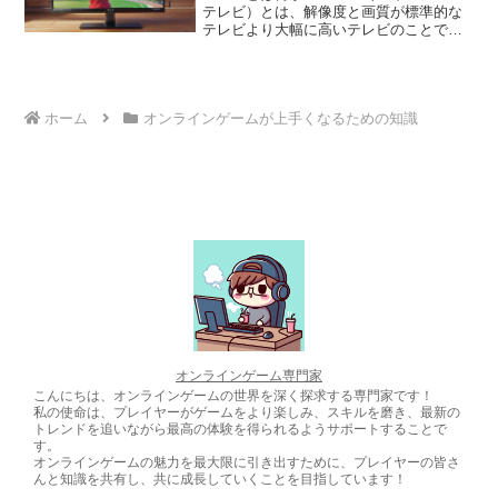
性を特徴としており、プレイヤー同士の
テレビ）とは、解像度と画質が標準的な
インタラクションとコミュニティ意識を
テレビより大幅に高いテレビのことで
醸成します。
す。解像度は、画面に表示されるピクセ
ルの数で表され、HDTVでは少なくとも
1280×720ピクセル（720p）の解像度を有
しています。さらに高品質なHDTVでは、
1920×1080ピクセル（1080p）または
ホーム
オンラインゲームが上手くなるための知識
3840×2160ピクセル（4K）の解像度を備
えています。こうした高い解像度によ
り、HDTVでは非常にシャープで鮮明な画
像を映し出すことができます。また、
HDTVは標準的なテレビよりも広い色域
（色を再現できる範囲）をサポートして
おり、より鮮やかでリアルな色を表示で
きます。さらに、HDTVはデジタル放送に
対応しており、デジタル信号をより効率
的に受信することで安定した高画質を実
現しています。
オンラインゲーム専門家
こんにちは、オンラインゲームの世界を深く探求する専門家です！
私の使命は、プレイヤーがゲームをより楽しみ、スキルを磨き、最新の
トレンドを追いながら最高の体験を得られるようサポートすることで
す。
オンラインゲームの魅力を最大限に引き出すために、プレイヤーの皆さ
んと知識を共有し、共に成長していくことを目指しています！