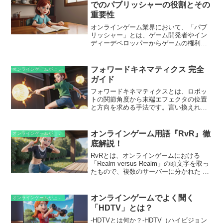
わせることで、ゲーム内のオブジェクト
でのパブリッシャーの役割とその
にさまざまな色を作成できます。このカ
重要性
ラーモデルを活用することで、開発者は
プレイヤーに多様なカスタマイズオプシ
オンラインゲーム業界において、「パブ
ョンを提供したり、ゲーム内の世界に視
リッシャー」とは、ゲーム開発者やイン
覚的な興味やリアリズムを加えたりでき
ディーデベロッパーからゲームの権利を
ます。
取得し、市場に出す役割を担う企業のこ
とです。パブリッシャーは、ゲームの開
発段階から関わり、資金提供、マーケテ
フォワードキネマティクス 完全
オンラインゲームが上手くなるための知識
ィング、流通を通じてゲームの成功を担
ガイド
います。彼らは、ゲームの開発プロセス
を支援し、開発者が自らの創造性に専念
フォワードキネマティクスとは、ロボッ
できるよう、ビジネス面や技術面のサポ
トの関節角度から末端エフェクタの位置
ートを提供します。また、パブリッシャ
と方向を求める手法です。言い換えれ
ーは、多数のゲームをポートフォリオに
ば、ロボットが関節をどのように曲げて
持ち、さまざまなプラットフォームでゲ
いるかを基に、先端の動きを予測しま
ームを販売することで、広範なオーディ
す。この情報は、ロボットの動作計画や
オンラインゲーム用語『RvR』徹
オンラインゲームが上手くなるための知識
エンスにリーチすることができます。
パスプランニング、障害物回避などに不
底解説！
可欠です。
RvRとは、オンラインゲームにおける
「Realm versus Realm」の頭文字を取っ
たもので、複数のサーバーに分かれた プ
レイヤーが、異なる陣営に分かれて領土
をめぐって戦うゲームモードのことを指
します。プレイヤーは、自分の陣営の目
オンラインゲームでよく聞く
オンラインゲームが上手くなるための知識
標を達成するために協力し合い、敵対陣
「HDTV」とは？
営と激しく競い合います。RvRは、大規
模なバトル、戦略的思考、陣営間の協力
-HDTVとは何か？-HDTV（ハイビジョン