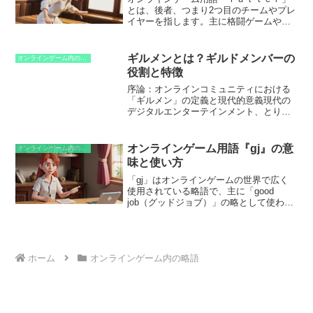
とは、後者、つまり2つ目のチームやプレ
イヤーを指します。主に格闘ゲームや対
戦型ゲームで用いられます。例えば、「1
対1の試合で、ｌａｔｔｅｒが勝利した」
という場合は、2番手だったプレイヤーが
ギルメンとは？ギルドメンバーの
オンラインゲーム内の略語
勝利したことを意味します。
役割と特徴
序論：オンラインコミュニティにおける
「ギルメン」の定義と現代的意義現代の
デジタルエンターテインメント、とりわ
けMMORPG（多人数同時参加型オンライ
ンロールプレイングゲーム）やソーシャ
ルゲームにおいて、プレイヤー同士の結
オンラインゲーム用語『gj』の意
オンラインゲーム内の略語
びつきはゲーム体験の...
味と使い方
「gj」はオンラインゲームの世界で広く
使用されている略語で、主に「good
job（グッドジョブ）」の略として使われ
ています。この言葉の起源は、オンライ
ンゲームの黎明期にさかのぼります。当
時は「チャット」という機能が人気で、
プレイヤー同士がテキストでコミュニケ
ーションを取っていました。その際に、
ホーム
オンラインゲーム内の略語
すぐに「good job」と入力するのが面倒
だったことから、「gj」が代用として使
用されるようになったと言われていま
す。