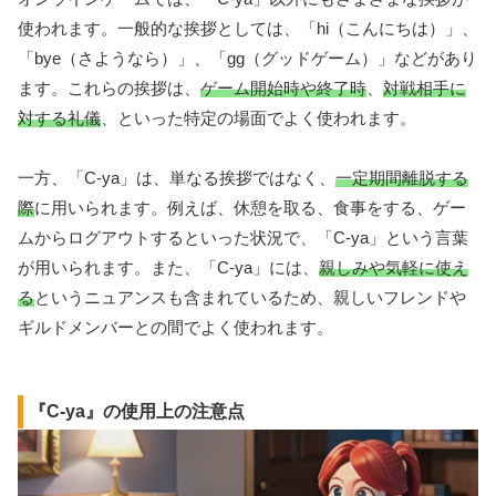
使われます。一般的な挨拶としては、「hi（こんにちは）」、
「bye（さようなら）」、「gg（グッドゲーム）」などがあり
ます。これらの挨拶は、
ゲーム開始時や終了時
、
対戦相手に
対する礼儀
、といった特定の場面でよく使われます。
一方、「C-ya」は、単なる挨拶ではなく、
一定期間離脱する
際
に用いられます。例えば、休憩を取る、食事をする、ゲー
ムからログアウトするといった状況で、「C-ya」という言葉
が用いられます。また、「C-ya」には、
親しみや気軽に使え
る
というニュアンスも含まれているため、親しいフレンドや
ギルドメンバーとの間でよく使われます。
『C-ya』の使用上の注意点