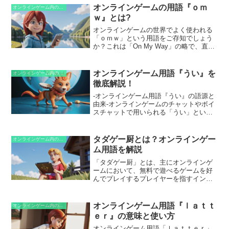
オンラインゲームの用語『ｏｍ
オンラインゲーム内の略語
ｗ』とは?
オンラインゲームの世界でよく使われる
「ｏｍｗ」という用語をご存知でしょう
か？これは「On My Way」の略で、直訳
すると「自分の方法で」になりますが、
ゲーム内では「向かっています」という
意味で使われます。つまり、プレイヤー
オンラインゲーム用語『うい』を
オンラインゲーム内の略語
が他のプレイヤーや目的地に向かってい
徹底解説！
ることを伝えるために使用されます。ゲ
ームによっては、チャット機能やクイッ
-オンラインゲーム用語『うい』の語源と
クメッセージ機能で「ｏｍｗ」と入力す
由来-オンラインゲームのチャットやボイ
ることで、自動的にチームメンバーに位
スチャットで用いられる「うい」という
置情報が送信される場合もあります。
用語をご存知でしょうか。この言葉の語
源は、実は 「了解」 を意味する英語の
「yes」に由来しています。オンラインゲ
タダゲー厨とは？オンラインゲー
オンラインゲーム内の略語
ーム初期において、英語圏のプレイヤー
ム用語を解説
が「yes」を短縮した「ye」や「y」とチ
ャット欄に入力していました。これが日
「タダゲー厨」とは、主にオンラインゲ
本語のプレイヤーの間で「うい」と聞こ
ームにおいて、無料で遊べるゲームを好
えて広まり、現在ではオンラインゲーム
んでプレイするプレイヤーを指すインタ
の定番用語として用いられるに至ったの
ーネットスラングです。彼らの主な目的
です。
は、お金を払わずにゲームを楽しむこと
にあります。通常、彼らはゲーム内の課
オンラインゲーム用語『ｌａｔｔ
オンラインゲーム内の略語
金を避け、わずかな基本機能や制限され
ｅｒ』の意味と使い方
たコンテンツのみを利用しています。
オンラインゲーム用語「ｌａｔｔｅｒ」