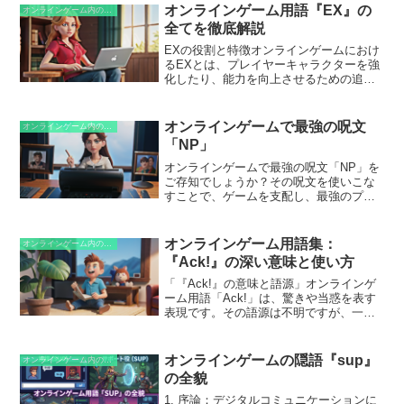
という場合は、2番手だったプレイヤーが
オンラインゲーム用語『EX』の
オンラインゲーム内の略語
勝利したことを意味します。
全てを徹底解説
EXの役割と特徴オンラインゲームにおけ
るEXとは、プレイヤーキャラクターを強
化したり、能力を向上させるための追加
ボーナスを指します。EXは、特定のタス
クやクエストを完了することで獲得でき
ます。その役割としては、キャラクター
オンラインゲームで最強の呪文
オンラインゲーム内の略語
のステータスを向上させ、特殊能力を付
「NP」
与し、バトルでの優位性を向上させるこ
とが挙げられます。EXの具体的な特徴と
オンラインゲームで最強の呪文「NP」を
しては、まず、キャラクターの固有スキ
ご存知でしょうか？その呪文を使いこな
ルや能力を強化することが挙げられま
すことで、ゲームを支配し、最強のプレ
す。例えば、攻撃力や防御力を向上させ
イヤーになることができます。しかし、
たり、特定の敵に対してより効果的に戦
NPとは何かを理解することが、その呪文
えるようになったりします。また、EX
をマスターするための重要なステップな
オンラインゲーム用語集：
オンラインゲーム内の略語
は、新しいスキルやアビリティの習得を
のです。
『Ack!』の深い意味と使い方
可能にし、キャラクターの戦闘能力をさ
らに向上させます。さらに、エクスクル
「『Ack!』の意味と語源」オンラインゲ
ーシブな装備やアイテムが獲得できる場
ーム用語「Ack!」は、驚きや当惑を表す
合があり、これらは他のプレイヤーが通
表現です。その語源は不明ですが、一般
常アクセスできない特別なステータスや
的に使用されるようになったのは、1950
能力を提供します。
年代のテレビ番組「Howdy Doody」に登
場した同名のキャラクターからだと考え
オンラインゲームの隠語『sup』
オンラインゲーム内の略語
られています。このキャラクターは、衝
の全貌
撃を受けたときに「Ack!」と叫ぶのが特
徴でした。それ以来、「Ack!」はさまざ
1. 序論：デジタルコミュニケーションに