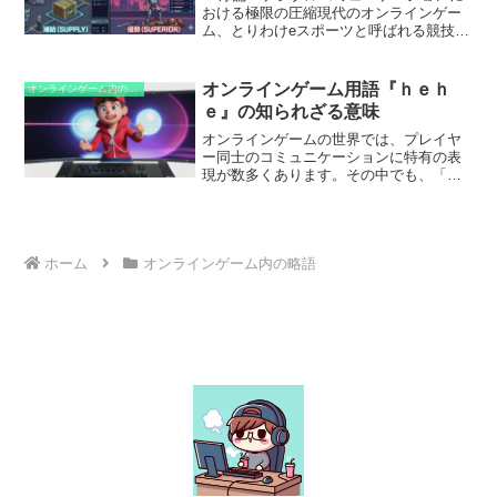
まな場面やオンラインゲームで、驚きや
おける極限の圧縮現代のオンラインゲー
当惑を表現するために使用されるように
ム、とりわけeスポーツと呼ばれる競技性
なりました。
の高いタイトルにおいては、0.1秒の判断
が勝敗を分ける極限の環境が形成されて
います。このような環境下では、コミュ
オンラインゲーム用語『ｈｅｈ
オンラインゲーム内の略語
ニケーションコ...
ｅ』の知られざる意味
オンラインゲームの世界では、プレイヤ
ー同士のコミュニケーションに特有の表
現が数多くあります。その中でも、「ｈ
ｅｈｅ」という言葉は、しばしば見聞き
される言葉です。主にチャットや音声通
話の中で使われ、さまざまな意味やニュ
アンスを表しています。
ホーム
オンラインゲーム内の略語