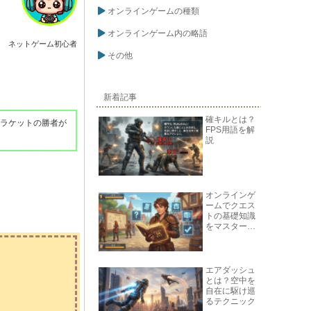
オンラインゲームの種類
オンラインゲーム内の略語
ネットゲーム初心者
その他
新着記事
確キルとは？
ブラケットの勝者が
FPS用語を解
説
オンラインゲ
ームでクエス
トの基礎知識
をマスターし
よう
エアダッシュ
とは？空中を
自在に駆け巡
るテクニック