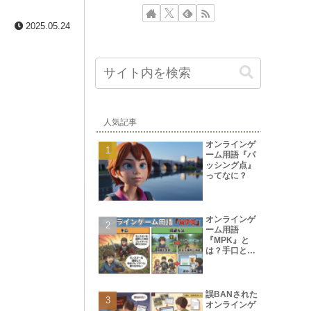
2025.05.24
人気記事
オンラインゲ
ーム用語『パ
ッシング点』
ってなに？
オンラインゲ
ーム用語
『MPK』と
は？手口と回
避方法
誤BANされた
オンラインゲ