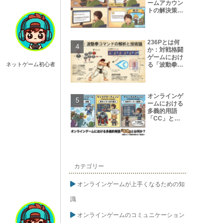
ームアカウン
トの解決策
【保存版】
236Pとは何
か：対戦格闘
ゲームにおけ
る「波動拳コ
ネットゲーム初心者
マンド」の解
析と技術論
オンラインゲ
ームにおける
多義的用語
「CC」とは
何か?
カテゴリー
オンラインゲームが上手くなるための知
識
オンラインゲームのコミュニケーション