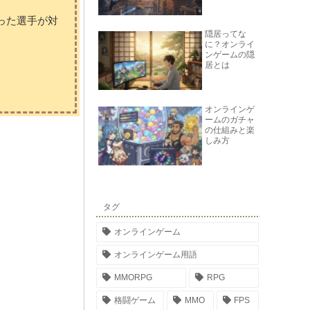
った選手が対
隠居ってな
に？オンライ
ンゲームの隠
居とは
オンラインゲ
ームのガチャ
の仕組みと楽
しみ方
タグ
オンラインゲーム
オンラインゲーム用語
MMORPG
RPG
格闘ゲーム
MMO
FPS